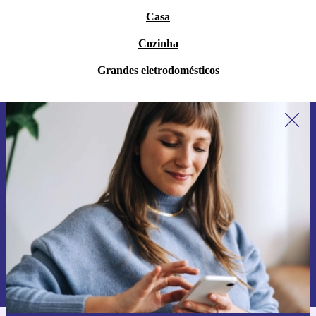
Casa
Cozinha
Grandes eletrodomésticos
Subscreve a nossa newsletter pela
primeira vez e poupa 15€!
Não percas mais nenhuma oferta.
Pedir voucher
Informações sobre o uso de dados pessoais podem ser encontrados na
nossa
Política de Privacidade
.