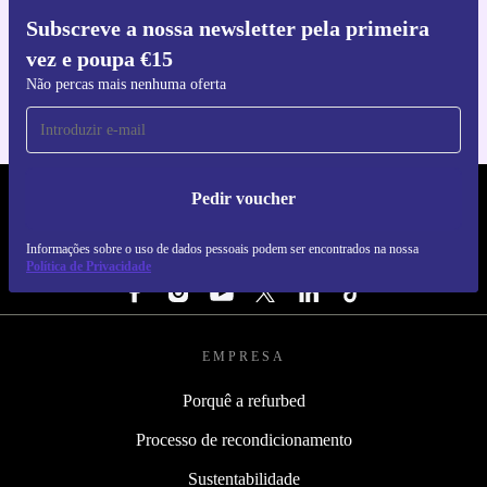
Subscreve a nossa newsletter pela primeira
Faz o download da app refurbed
vez e poupa €15
Para iOS e Android
Não percas mais nenhuma oferta
Pedir voucher
REFURBED PORTUGAL - RETHINK NEW.
Informações sobre o uso de dados pessoais podem ser encontrados na nossa
SEGUE-NOS
Política de Privacidade
EMPRESA
Porquê a refurbed
Processo de recondicionamento
Sustentabilidade