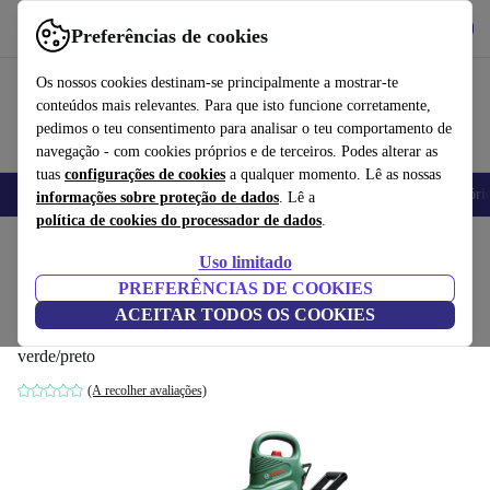
Obtenha o App
Baixar
Preferências de cookies
Use o refurbed de forma rápida e fácil
Os nossos cookies destinam-se principalmente a mostrar-te
conteúdos mais relevantes. Para que isto funcione corretamente,
pedimos o teu consentimento para analisar o teu comportamento de
navegação - com cookies próprios e de terceiros. Podes alterar as
tuas
configurações de cookies
a qualquer momento. Lê as nossas
Telemóveis
Computadores Portáteis
Tablets
Smartwatches
Acessóri
informações sobre proteção de dados
. Lê a
política de cookies do processador de dados
.
Início
Produtos
Jardim
Ferramentas de jardim
Uso limitado
PREFERÊNCIAS DE COOKIES
Bosch Universal GardenTidy 2300
ACEITAR TODOS OS COOKIES
Soprador De Folhas
verde/preto
(A recolher avaliações)