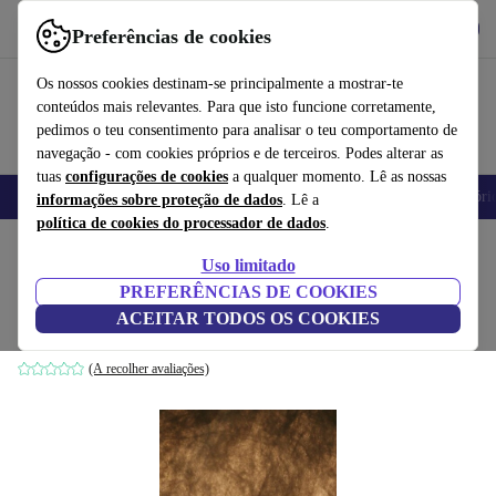
Obtenha o App
Baixar
Preferências de cookies
Use o refurbed de forma rápida e fácil
Os nossos cookies destinam-se principalmente a mostrar-te
conteúdos mais relevantes. Para que isto funcione corretamente,
pedimos o teu consentimento para analisar o teu comportamento de
navegação - com cookies próprios e de terceiros. Podes alterar as
tuas
configurações de cookies
a qualquer momento. Lê as nossas
Telemóveis
Computadores Portáteis
Tablets
Smartwatches
Acessóri
informações sobre proteção de dados
. Lê a
política de cookies do processador de dados
.
Início
Produtos
Casa
Móveis
Uso limitado
PREFERÊNCIAS DE COOKIES
Cardine 50 luminária pendente branco
ACEITAR TODOS OS COOKIES
branco
(A recolher avaliações)