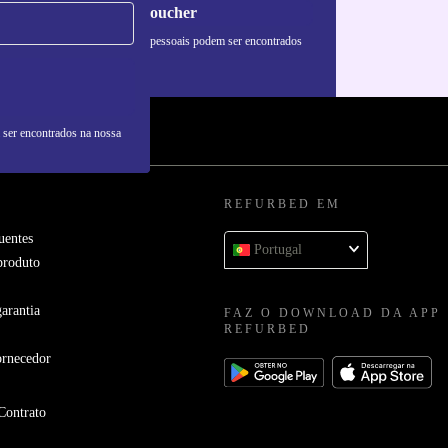
Pedir voucher
formações sobre o uso de dados pessoais podem ser encontrados
 nossa
Política de Privacidade
.
 ser encontrados na nossa
REFURBED EM
uentes
Portugal
produto
arantia
FAZ O DOWNLOAD DA APP
REFURBED
ornecedor
Contrato