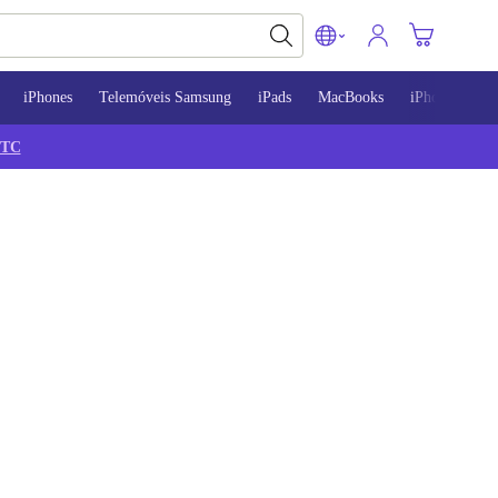
iPhones
Telemóveis Samsung
iPads
MacBooks
iPhone 13
TC