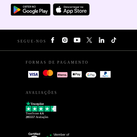
SEGUE-NOS
FORMAS DE PAGAMENTO
AVALIAÇÕES
Trustpilot
TrustScore
4.6
205557
Avaliações