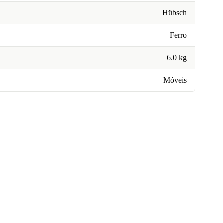
Hübsch
Ferro
6.0 kg
Móveis