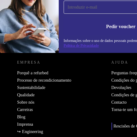
primeira vez e poupa 15€!
Não percas mais nenhuma oferta.
In
na
Pedir voucher
Informações sobre o uso de dados pessoais podem
REFURBED PORTUGAL - RETHINK NEW.
Política de Privacidade
EMPRESA
AJUDA
Porquê a refurbed
Perguntas freq
Processo de recondicionamento
Condições do 
Sustentabilidade
Devoluções
Qualidade
Condições de g
Sobre nós
Contacto
Carreiras
Torna-te um f
Blog
Imprensa
Rescisões de 
↪ Engineering