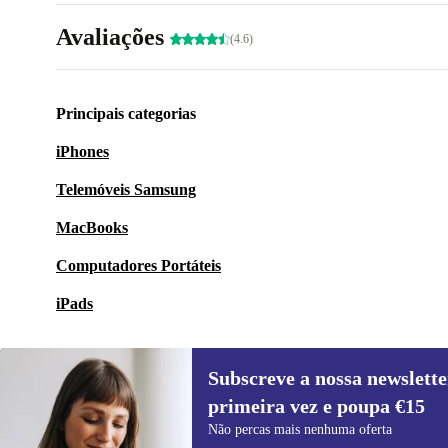
Avaliações
(4.6)
Principais categorias
iPhones
Telemóveis Samsung
MacBooks
Computadores Portáteis
iPads
Subscreve a nossa newslette
primeira vez e poupa €15
Subscreve a nossa newsletter pela
Não percas mais nenhuma oferta