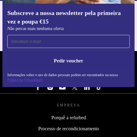
Subscreve a nossa newsletter pela primeira
Faz o download da app refurbed
vez e poupa €15
Para iOS e Android
Não percas mais nenhuma oferta
Pedir voucher
REFURBED PORTUGAL - RETHINK NEW.
Informações sobre o uso de dados pessoais podem ser encontrados na nossa
SEGUE-NOS
Política de Privacidade
EMPRESA
Porquê a refurbed
Processo de recondicionamento