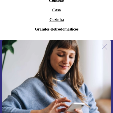
Consolas
Casa
Cozinha
Grandes eletrodomésticos
Subscreve a nossa newsletter pela
primeira vez e poupa 15€!
Não percas mais nenhuma oferta.
Pedir voucher
Informações sobre o uso de dados pessoais podem ser encontrados na
nossa
Política de Privacidade
.