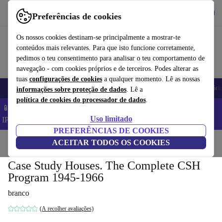
Obtenha o App
Baixar
Preferências de cookies
Use o refurbed de forma rápida e fácil
Os nossos cookies destinam-se principalmente a mostrar-te
conteúdos mais relevantes. Para que isto funcione corretamente,
pedimos o teu consentimento para analisar o teu comportamento de
navegação - com cookies próprios e de terceiros. Podes alterar as
tuas
configurações de cookies
a qualquer momento. Lê as nossas
Telemóveis
Computadores Portáteis
Tablets
Smartwatches
Acessóri
informações sobre proteção de dados
. Lê a
política de cookies do processador de dados
.
📱 Poupa 5% EXTRA em todos os iPhones – Código:
Uso limitado
IPHONEDEAL –
TC
PREFERÊNCIAS DE COOKIES
Início
Produtos
ACEITAR TODOS OS COOKIES
Casa
Móveis
Case Study Houses. The Complete CSH
Program 1945-1966
branco
(A recolher avaliações)