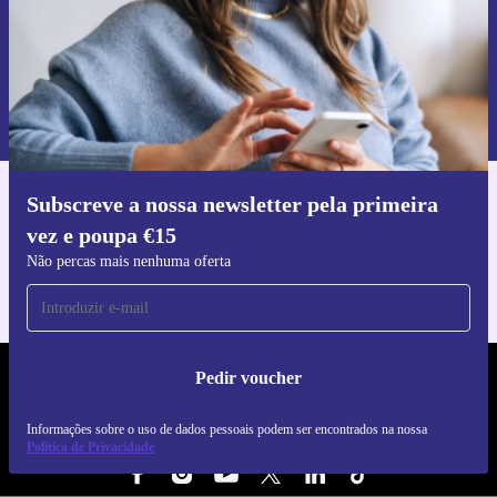
Pedir voucher
Informações sobre o uso de dados pessoais podem ser encontrados na
nossa
Política de Privacidade
.
Subscreve a nossa newsletter pela primeira
Faz o download da app refurbed
vez e poupa €15
Para iOS e Android
Não percas mais nenhuma oferta
Pedir voucher
REFURBED PORTUGAL - RETHINK NEW.
Informações sobre o uso de dados pessoais podem ser encontrados na nossa
SEGUE-NOS
Política de Privacidade