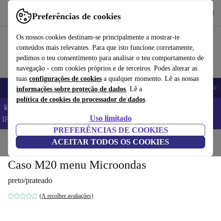
Obtenha o App
Baixar
Preferências de cookies
Use o refurbed de forma rápida e fácil
Os nossos cookies destinam-se principalmente a mostrar-te
conteúdos mais relevantes. Para que isto funcione corretamente,
pedimos o teu consentimento para analisar o teu comportamento de
navegação - com cookies próprios e de terceiros. Podes alterar as
tuas
configurações de cookies
a qualquer momento. Lê as nossas
Telemóveis
Computadores Portáteis
Tablets
Smartwatches
Acessóri
informações sobre proteção de dados
. Lê a
política de cookies do processador de dados
.
📱 Poupa 5% EXTRA em todos os iPhones – Código:
Uso limitado
IPHONEDEAL –
TC
PREFERÊNCIAS DE COOKIES
Início
Produtos
ACEITAR TODOS OS COOKIES
Cozinha
Eletrodomésticos de cozinha
Cozinhar e forno
Caso M20 menu Microondas
preto/prateado
(A recolher avaliações)