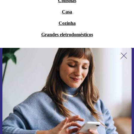
Consolas
Casa
Cozinha
Grandes eletrodomésticos
Subscreve a nossa newsletter pela
primeira vez e poupa 15€!
Não percas mais nenhuma oferta.
Pedir voucher
Informações sobre o uso de dados pessoais podem ser encontrados na
nossa
Política de Privacidade
.