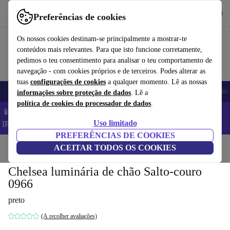
Obtenha o App
Baixar
Preferências de cookies
Use o refurbed de forma rápida e fácil
Os nossos cookies destinam-se principalmente a mostrar-te
conteúdos mais relevantes. Para que isto funcione corretamente,
pedimos o teu consentimento para analisar o teu comportamento de
navegação - com cookies próprios e de terceiros. Podes alterar as
tuas
configurações de cookies
a qualquer momento. Lê as nossas
Telemóveis
Computadores Portáteis
Tablets
Smartwatches
Acessóri
informações sobre proteção de dados
. Lê a
política de cookies do processador de dados
.
📱 Poupa 5% EXTRA em todos os iPhones – Código:
Uso limitado
IPHONEDEAL –
TC
PREFERÊNCIAS DE COOKIES
Início
Produtos
ACEITAR TODOS OS COOKIES
Casa
Móveis
Chelsea luminária de chão Salto-couro
0966
preto
(A recolher avaliações)