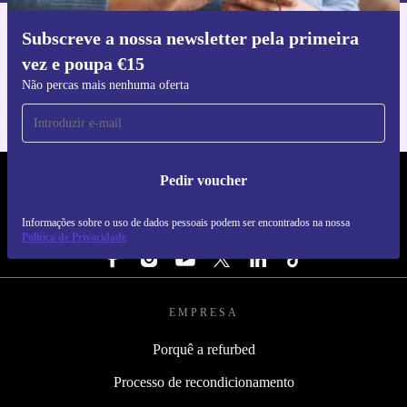
Subscreve a nossa newsletter pela primeira
Faz o download da app refurbed
vez e poupa €15
Para iOS e Android
Não percas mais nenhuma oferta
Pedir voucher
REFURBED PORTUGAL - RETHINK NEW.
Informações sobre o uso de dados pessoais podem ser encontrados na nossa
SEGUE-NOS
Política de Privacidade
EMPRESA
Porquê a refurbed
Processo de recondicionamento