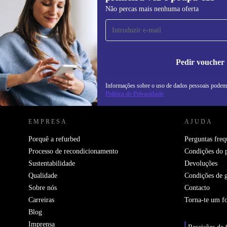
Subscreve a nossa newsletter pela
Não percas mais nenhuma oferta
primeira vez e poupa 15€!
Não percas mais nenhuma oferta.
In
na
Pedir voucher
Informações sobre o uso de dados pessoais podem
REFURBED PORTUGAL - RETHINK NEW.
Política de Privacidade
EMPRESA
AJUDA
Porquê a refurbed
Perguntas freq
Processo de recondicionamento
Condições do 
Sustentabilidade
Devoluções
Qualidade
Condições de g
Sobre nós
Contacto
Carreiras
Torna-te um f
Blog
Imprensa