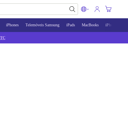
iPhones
Telemóveis Samsung
iPads
MacBooks
iPhone 13
TC