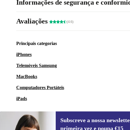
Informações de segurança e conformi
Avaliações
(4.6)
Principais categorias
iPhones
Telemóveis Samsung
MacBooks
Computadores Portáteis
iPads
Subscreve a nossa newslette
primeira vez e poupa €15