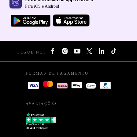
Para iOS e Android
SEGUE-NOS
FORMAS DE PAGAMENTO
AVALIAÇÕES
Trustpilot
TrustScore
4.6
205403
Avaliações