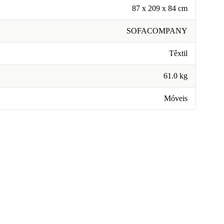
87 x 209 x 84 cm
SOFACOMPANY
Têxtil
61.0 kg
Móveis