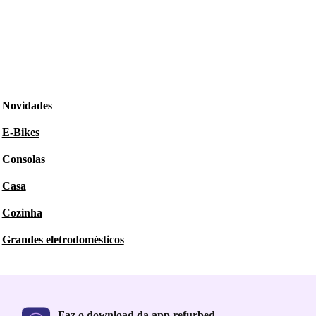
Novidades
E-Bikes
Consolas
Casa
Cozinha
Grandes eletrodomésticos
Faz o download da app refurbed