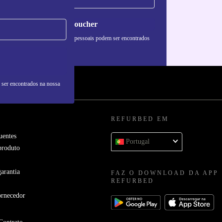
Pedir voucher
formações sobre o uso de dados pessoais podem ser encontrados
 nossa
Política de Privacidade
.
 ser encontrados na nossa
REFURBED EM
uentes
Portugal
produto
arantia
FAZ O DOWNLOAD DA APP
REFURBED
ornecedor