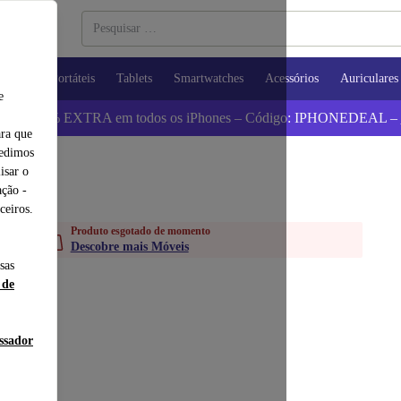
utadores Portáteis
Tablets
Smartwatches
Acessórios
Auriculares
e
 Poupa 5% EXTRA em todos os iPhones – Código: IPHONEDEAL –
ara que
pedimos
isar o
ção -
ceiros.
Produto esgotado de momento
Descobre mais Móveis
sas
 de
essador