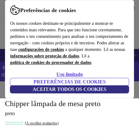
Obtenha o App
Baixar
Preferências de cookies
Use o refurbed de forma rápida e fácil
Os nossos cookies destinam-se principalmente a mostrar-te
conteúdos mais relevantes. Para que isto funcione corretamente,
pedimos o teu consentimento para analisar o teu comportamento de
navegação - com cookies próprios e de terceiros. Podes alterar as
tuas
configurações de cookies
a qualquer momento. Lê as nossas
Telemóveis
Computadores Portáteis
Tablets
Smartwatches
Acessóri
informações sobre proteção de dados
. Lê a
política de cookies do processador de dados
.
📱 Poupa 5% EXTRA em todos os iPhones – Código:
Uso limitado
IPHONEDEAL –
TC
PREFERÊNCIAS DE COOKIES
Início
Produtos
ACEITAR TODOS OS COOKIES
Casa
Móveis
Chipper lâmpada de mesa preto
preto
(A recolher avaliações)