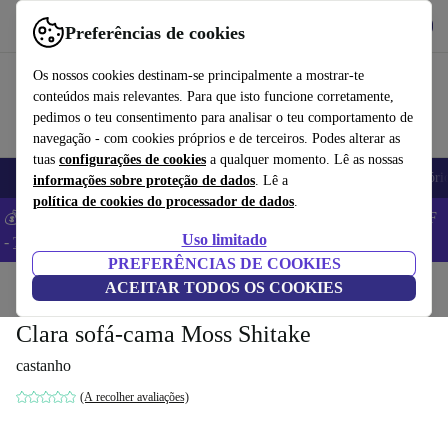
Obtenha o App
Baixar
Preferências de cookies
Use o refurbed de forma rápida e fácil
Os nossos cookies destinam-se principalmente a mostrar-te
conteúdos mais relevantes. Para que isto funcione corretamente,
pedimos o teu consentimento para analisar o teu comportamento de
navegação - com cookies próprios e de terceiros. Podes alterar as
tuas
configurações de cookies
a qualquer momento. Lê as nossas
Telemóveis
Computadores Portáteis
Tablets
Smartwatches
Acessóri
informações sobre proteção de dados
. Lê a
política de cookies do processador de dados
.
💰 Poupa MAIS -5% em MacBooks e iPads – Código: BACK5OFF
Uso limitado
-
TC
PREFERÊNCIAS DE COOKIES
Início
Produtos
ACEITAR TODOS OS COOKIES
Casa
Móveis
Clara sofá-cama Moss Shitake
castanho
(A recolher avaliações)