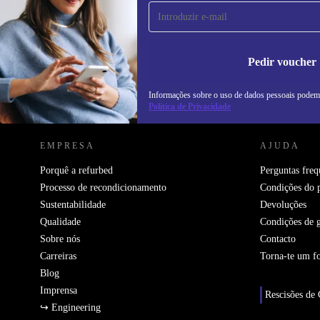
primeira vez e poupa 15€!
Não percas mais nenhuma oferta.
In
na
Pedir voucher
Informações sobre o uso de dados pessoais podem
REFURBED PORTUGAL - RETHINK NEW.
Política de Privacidade
EMPRESA
AJUDA
Porquê a refurbed
Perguntas freq
Processo de recondicionamento
Condições do 
Sustentabilidade
Devoluções
Qualidade
Condições de g
Sobre nós
Contacto
Carreiras
Torna-te um f
Blog
Imprensa
Rescisões de 
↪ Engineering