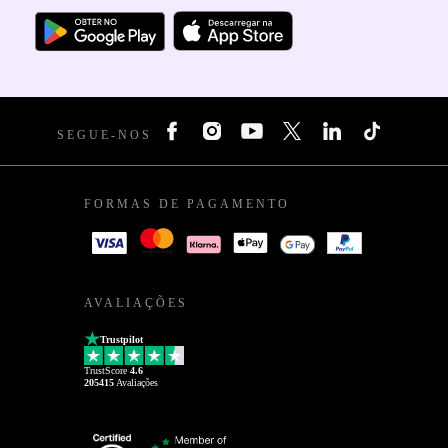
SEGUE-NOS
FORMAS DE PAGAMENTO
AVALIAÇÕES
Trustpilot
TrustScore
4.6
205415
Avaliações