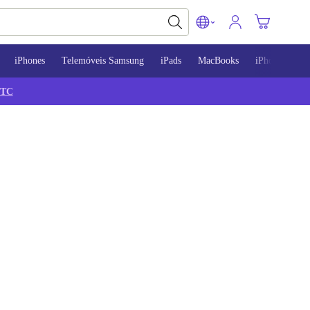
iPhones
Telemóveis Samsung
iPads
MacBooks
iPhone 13
TC