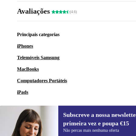
Avaliações
(4.6)
Principais categorias
iPhones
Telemóveis Samsung
MacBooks
Computadores Portáteis
iPads
Subscreve a nossa newslette
primeira vez e poupa €15
Subscreve a nossa newsletter pela
Não percas mais nenhuma oferta