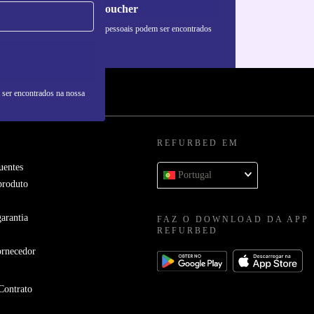
Pedir voucher
formações sobre o uso de dados pessoais podem ser encontrados
 nossa
Política de Privacidade
.
 ser encontrados na nossa
REFURBED EM
uentes
Portugal
produto
arantia
FAZ O DOWNLOAD DA APP
REFURBED
ornecedor
Contrato