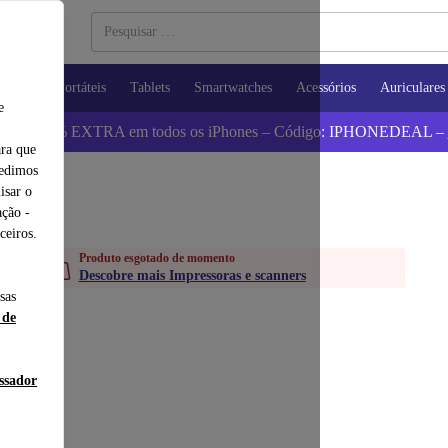
utadores Portáteis
Tablets
Smartwatches
Acessórios
Auriculares
e
 Poupa 5% EXTRA em todos os iPhones – Código: IPHONEDEAL –
ara que
pedimos
isar o
ção -
ceiros.
Produto esgotado de momento
Descobre mais Impressoras e scanners
sas
 de
essador