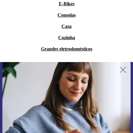
E-Bikes
Consolas
Casa
Cozinha
Grandes eletrodomésticos
Subscreve a nossa newsletter pela
primeira vez e poupa 15€!
Não percas mais nenhuma oferta.
Pedir voucher
Informações sobre o uso de dados pessoais podem ser encontrados na