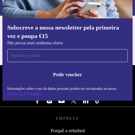
nossa
Política de Privacidade
.
Subscreve a nossa newsletter pela primeira
Faz o download da app refurbed
vez e poupa €15
Para iOS e Android
Não percas mais nenhuma oferta
Pedir voucher
REFURBED PORTUGAL - RETHINK NEW.
Informações sobre o uso de dados pessoais podem ser encontrados na nossa
SEGUE-NOS
Política de Privacidade
EMPRESA
Porquê a refurbed