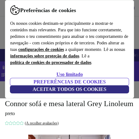
Obtenha o App
Baixar
Preferências de cookies
Use o refurbed de forma rápida e fácil
Os nossos cookies destinam-se principalmente a mostrar-te
conteúdos mais relevantes. Para que isto funcione corretamente,
pedimos o teu consentimento para analisar o teu comportamento de
navegação - com cookies próprios e de terceiros. Podes alterar as
tuas
configurações de cookies
a qualquer momento. Lê as nossas
Telemóveis
Computadores Portáteis
Tablets
Smartwatches
Acessóri
informações sobre proteção de dados
. Lê a
política de cookies do processador de dados
.
📱 Poupa 5% EXTRA em todos os iPhones – Código:
Uso limitado
IPHONEDEAL –
TC
PREFERÊNCIAS DE COOKIES
Início
Produtos
ACEITAR TODOS OS COOKIES
Casa
Móveis
Connor sofá e mesa lateral Grey Linoleum
preto
(A recolher avaliações)