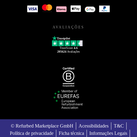
AVALIAÇÕES
Trustpilot
TrustScore
4.6
205624
Avaliações
© Refurbed Marketplace GmbH
Acessibilidades
T&C
Política de privacidade
Ficha técnica
Informações Legais