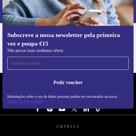
Informações sobre o uso de dados pessoais podem ser encontrados na
nossa
Política de Privacidade
.
Subscreve a nossa newsletter pela primeira
Faz o download da app refurbed
vez e poupa €15
Para iOS e Android
Não percas mais nenhuma oferta
Pedir voucher
REFURBED PORTUGAL - RETHINK NEW.
Informações sobre o uso de dados pessoais podem ser encontrados na nossa
SEGUE-NOS
Política de Privacidade
EMPRESA