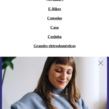
E-Bikes
Consolas
Casa
Cozinha
Grandes eletrodomésticos
Subscreve a nossa newsletter pela
primeira vez e poupa 15€!
Não percas mais nenhuma oferta.
Pedir voucher