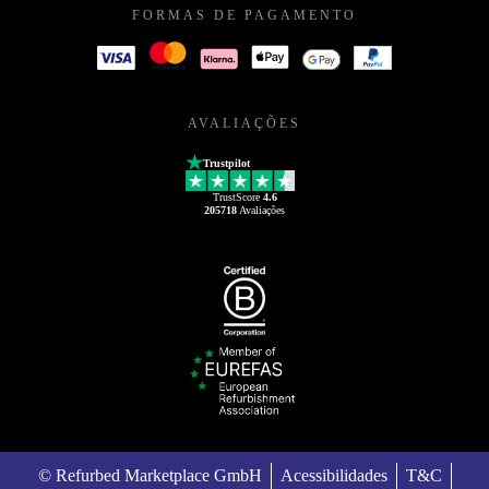
FORMAS DE PAGAMENTO
AVALIAÇÕES
Trustpilot
TrustScore
4.6
205718
Avaliações
© Refurbed Marketplace GmbH
Acessibilidades
T&C