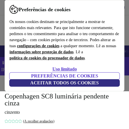
Obtenha o App
Baixar
Preferências de cookies
Use o refurbed de forma rápida e fácil
Os nossos cookies destinam-se principalmente a mostrar-te
conteúdos mais relevantes. Para que isto funcione corretamente,
pedimos o teu consentimento para analisar o teu comportamento de
navegação - com cookies próprios e de terceiros. Podes alterar as
tuas
configurações de cookies
a qualquer momento. Lê as nossas
Telemóveis
Computadores Portáteis
Tablets
Smartwatches
Acessóri
informações sobre proteção de dados
. Lê a
política de cookies do processador de dados
.
📱 Poupa 5% EXTRA em todos os iPhones – Código:
Uso limitado
IPHONEDEAL –
TC
PREFERÊNCIAS DE COOKIES
Início
Produtos
ACEITAR TODOS OS COOKIES
Casa
Móveis
Copenhagen SC8 luminária pendente
cinza
cinzento
(A recolher avaliações)