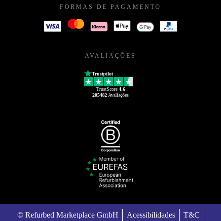
FORMAS DE PAGAMENTO
AVALIAÇÕES
Trustpilot
TrustScore
4.6
205482
Avaliações
© Refurbed Marketplace GmbH
Acessibilidades
T&C