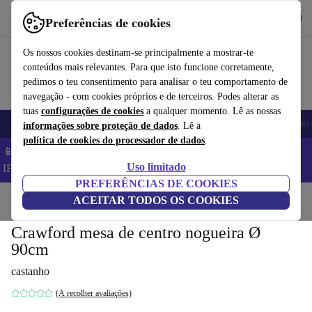
Obtenha o App
Baixar
Preferências de cookies
Use o refurbed de forma rápida e fácil
Os nossos cookies destinam-se principalmente a mostrar-te
conteúdos mais relevantes. Para que isto funcione corretamente,
pedimos o teu consentimento para analisar o teu comportamento de
navegação - com cookies próprios e de terceiros. Podes alterar as
tuas
configurações de cookies
a qualquer momento. Lê as nossas
Telemóveis
Computadores Portáteis
Tablets
Smartwatches
Acessóri
informações sobre proteção de dados
. Lê a
política de cookies do processador de dados
.
📱 Poupa 5% EXTRA em todos os iPhones – Código:
Uso limitado
IPHONEDEAL –
TC
PREFERÊNCIAS DE COOKIES
Início
Produtos
ACEITAR TODOS OS COOKIES
Casa
Móveis
Crawford mesa de centro nogueira Ø
90cm
castanho
(A recolher avaliações)