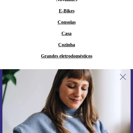
E-Bikes
Consolas
Casa
Cozinha
Grandes eletrodomésticos
Subscreve a nossa newsletter pela
primeira vez e poupa 15€!
Não percas mais nenhuma oferta.
Pedir voucher