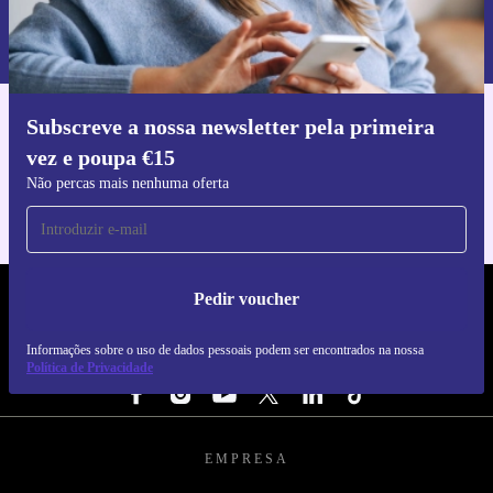
Informações sobre o uso de dados pessoais podem ser encontrados na
nossa
Política de Privacidade
.
Subscreve a nossa newsletter pela primeira
Faz o download da app refurbed
vez e poupa €15
Para iOS e Android
Não percas mais nenhuma oferta
Pedir voucher
REFURBED PORTUGAL - RETHINK NEW.
Informações sobre o uso de dados pessoais podem ser encontrados na nossa
SEGUE-NOS
Política de Privacidade
EMPRESA