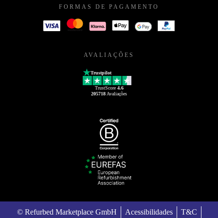
FORMAS DE PAGAMENTO
AVALIAÇÕES
Trustpilot
TrustScore
4.6
205718
Avaliações
© Refurbed Marketplace GmbH
Acessibilidades
T&C