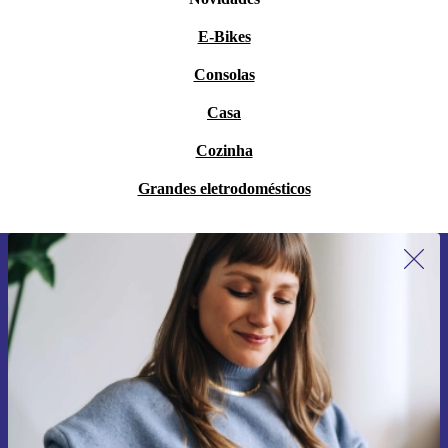
E-Bikes
Consolas
Casa
Cozinha
Grandes eletrodomésticos
Subscreve a nossa newsletter pela
primeira vez e poupa 15€!
Não percas mais nenhuma oferta.
Pedir voucher