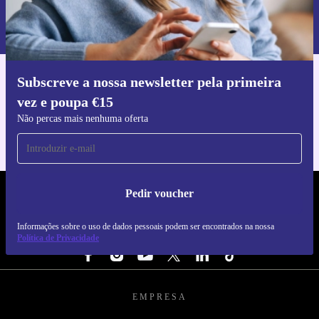
Informações sobre o uso de dados pessoais podem ser encontrados na
nossa
Política de Privacidade
.
Subscreve a nossa newsletter pela primeira
Faz o download da app refurbed
vez e poupa €15
Para iOS e Android
Não percas mais nenhuma oferta
Pedir voucher
REFURBED PORTUGAL - RETHINK NEW.
Informações sobre o uso de dados pessoais podem ser encontrados na nossa
SEGUE-NOS
Política de Privacidade
EMPRESA