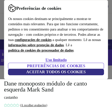
Obtenha o App
Baixar
Preferências de cookies
Use o refurbed de forma rápida e fácil
Os nossos cookies destinam-se principalmente a mostrar-te
conteúdos mais relevantes. Para que isto funcione corretamente,
pedimos o teu consentimento para analisar o teu comportamento de
navegação - com cookies próprios e de terceiros. Podes alterar as
tuas
configurações de cookies
a qualquer momento. Lê as nossas
Telemóveis
Computadores Portáteis
Tablets
Smartwatches
Acessóri
informações sobre proteção de dados
. Lê a
política de cookies do processador de dados
.
📱 Poupa 5% EXTRA em todos os iPhones – Código:
Uso limitado
IPHONEDEAL –
TC
PREFERÊNCIAS DE COOKIES
Início
Produtos
ACEITAR TODOS OS COOKIES
Casa
Móveis
Dane monoposto módulo de canto
esquerda Mark Sand
castanho
(A recolher avaliações)