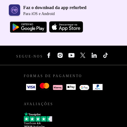
Faz o download da app refurbed
Para iOS e Android
SEGUE-NOS
FORMAS DE PAGAMENTO
AVALIAÇÕES
Trustpilot
TrustScore
4.6
205610
Avaliações