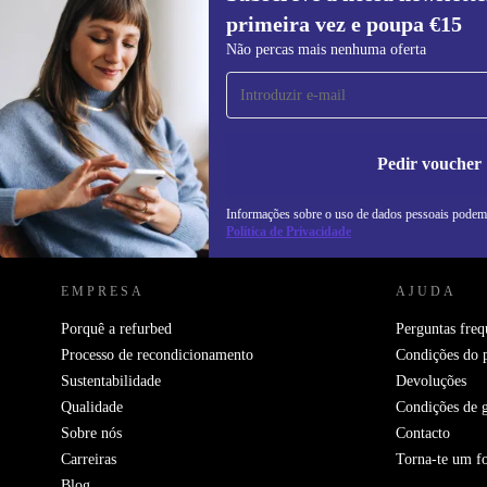
primeira vez e poupa €15
Subscreve a nossa newsletter pela
Não percas mais nenhuma oferta
primeira vez e poupa 15€!
Não percas mais nenhuma oferta.
In
na
Pedir voucher
Informações sobre o uso de dados pessoais podem
REFURBED PORTUGAL - RETHINK NEW.
Política de Privacidade
EMPRESA
AJUDA
Porquê a refurbed
Perguntas freq
Processo de recondicionamento
Condições do 
Sustentabilidade
Devoluções
Qualidade
Condições de g
Sobre nós
Contacto
Carreiras
Torna-te um f
Blog