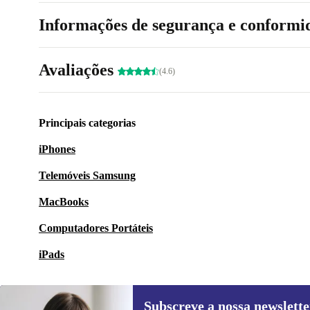
Informações de segurança e conformi
Avaliações
(4.6)
Principais categorias
iPhones
Telemóveis Samsung
MacBooks
Computadores Portáteis
iPads
Subscreve a nossa newslette