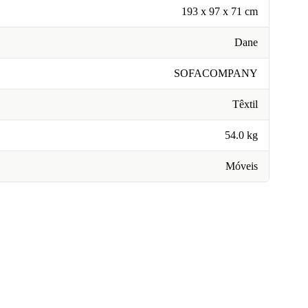
193 x 97 x 71 cm
Dane
SOFACOMPANY
Têxtil
54.0 kg
Móveis