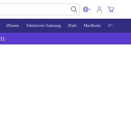
iPhones
Telemóveis Samsung
iPads
MacBooks
iPhone 13
TC