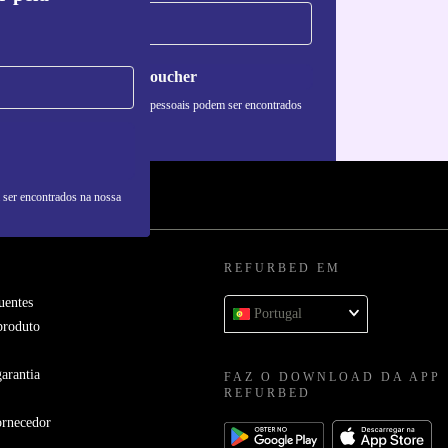
Pedir voucher
formações sobre o uso de dados pessoais podem ser encontrados
 nossa
Política de Privacidade
.
 ser encontrados na nossa
REFURBED EM
uentes
Portugal
produto
arantia
FAZ O DOWNLOAD DA APP
REFURBED
ornecedor