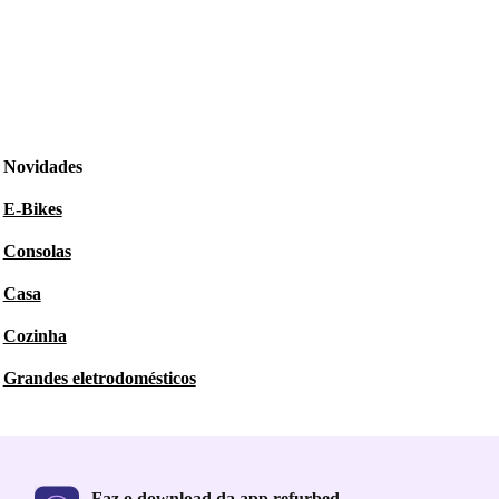
Novidades
E-Bikes
Consolas
Casa
Cozinha
Grandes eletrodomésticos
Faz o download da app refurbed