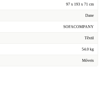
97 x 193 x 71 cm
Dane
SOFACOMPANY
Têxtil
54.0 kg
Móveis