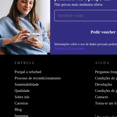
Subscreve a nossa newsletter pela
Não percas mais nenhuma oferta
primeira vez e poupa 15€!
Não percas mais nenhuma oferta.
In
na
Pedir voucher
Informações sobre o uso de dados pessoais podem
REFURBED PORTUGAL - RETHINK NEW.
Política de Privacidade
EMPRESA
AJUDA
Porquê a refurbed
Perguntas freq
Processo de recondicionamento
Condições do 
Sustentabilidade
Devoluções
Qualidade
Condições de g
Sobre nós
Contacto
Carreiras
Torna-te um f
Blog
Imprensa