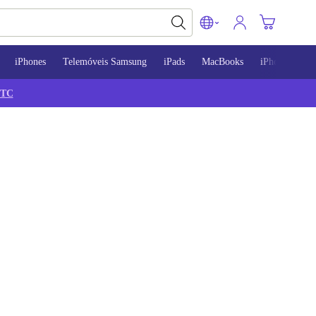
iPhones
Telemóveis Samsung
iPads
MacBooks
iPhone 13
TC