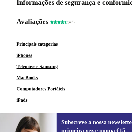
Informações de segurança e conformi
Avaliações
(4.6)
Principais categorias
iPhones
Telemóveis Samsung
MacBooks
Computadores Portáteis
iPads
Subscreve a nossa newslette
primeira vez e poupa €15