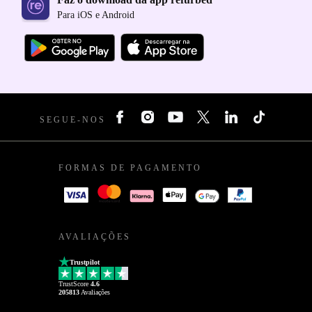
Para iOS e Android
SEGUE-NOS
FORMAS DE PAGAMENTO
AVALIAÇÕES
Trustpilot
TrustScore
4.6
205813
Avaliações