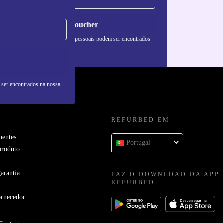
Pedir voucher
formações sobre o uso de dados pessoais podem ser encontrados
 nossa
Política de Privacidade
.
 ser encontrados na nossa
REFURBED EM
uentes
Portugal
produto
arantia
FAZ O DOWNLOAD DA APP
REFURBED
ornecedor