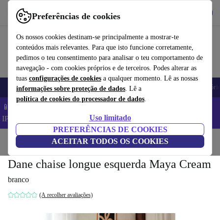
Obtenha o App
Baixar
Preferências de cookies
Use o refurbed de forma rápida e fácil
Os nossos cookies destinam-se principalmente a mostrar-te
conteúdos mais relevantes. Para que isto funcione corretamente,
pedimos o teu consentimento para analisar o teu comportamento de
navegação - com cookies próprios e de terceiros. Podes alterar as
tuas
configurações de cookies
a qualquer momento. Lê as nossas
Telemóveis
Computadores Portáteis
Tablets
Smartwatches
Acessóri
informações sobre proteção de dados
. Lê a
política de cookies do processador de dados
.
📱 Poupa 5% EXTRA em todos os iPhones – Código:
Uso limitado
IPHONEDEAL –
TC
PREFERÊNCIAS DE COOKIES
Início
Produtos
ACEITAR TODOS OS COOKIES
Casa
Móveis
Dane chaise longue esquerda Maya Cream
branco
(A recolher avaliações)