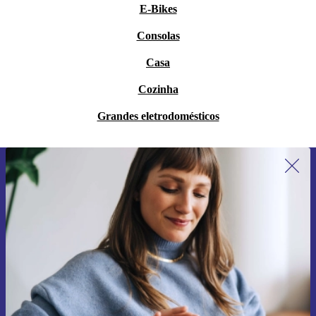
E-Bikes
Consolas
Casa
Cozinha
Grandes eletrodomésticos
Subscreve a nossa newsletter pela
primeira vez e poupa 15€!
Não percas mais nenhuma oferta.
Pedir voucher
Informações sobre o uso de dados pessoais podem ser encontrados na