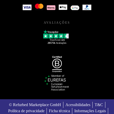
AVALIAÇÕES
Trustpilot
TrustScore
4.6
205756
Avaliações
© Refurbed Marketplace GmbH
Acessibilidades
T&C
Política de privacidade
Ficha técnica
Informações Legais