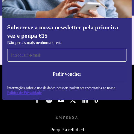
nossa
Política de Privacidade
.
Subscreve a nossa newsletter pela primeira
Faz o download da app refurbed
vez e poupa €15
Para iOS e Android
Não percas mais nenhuma oferta
Pedir voucher
REFURBED PORTUGAL - RETHINK NEW.
Informações sobre o uso de dados pessoais podem ser encontrados na nossa
SEGUE-NOS
Política de Privacidade
EMPRESA
Porquê a refurbed