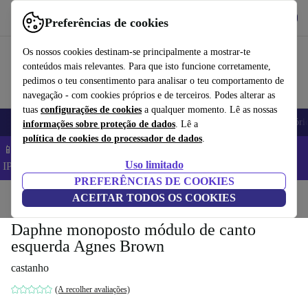
Obtenha o App
Baixar
Preferências de cookies
Use o refurbed de forma rápida e fácil
Os nossos cookies destinam-se principalmente a mostrar-te
conteúdos mais relevantes. Para que isto funcione corretamente,
pedimos o teu consentimento para analisar o teu comportamento de
navegação - com cookies próprios e de terceiros. Podes alterar as
tuas
configurações de cookies
a qualquer momento. Lê as nossas
Telemóveis
Computadores Portáteis
Tablets
Smartwatches
Acessóri
informações sobre proteção de dados
. Lê a
política de cookies do processador de dados
.
📱 Poupa 5% EXTRA em todos os iPhones – Código:
Uso limitado
IPHONEDEAL –
TC
PREFERÊNCIAS DE COOKIES
Início
Produtos
ACEITAR TODOS OS COOKIES
Casa
Móveis
Daphne monoposto módulo de canto
esquerda Agnes Brown
castanho
(A recolher avaliações)