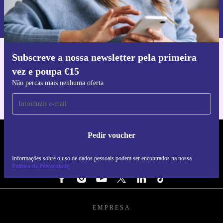
Informações sobre o uso de dados pessoais podem ser encontrados na
nossa
Política de Privacidade
.
Subscreve a nossa newsletter pela primeira
Faz o download da app refurbed
vez e poupa €15
Para iOS e Android
Não percas mais nenhuma oferta
Pedir voucher
REFURBED PORTUGAL - RETHINK NEW.
Informações sobre o uso de dados pessoais podem ser encontrados na nossa
SEGUE-NOS
Política de Privacidade
EMPRESA