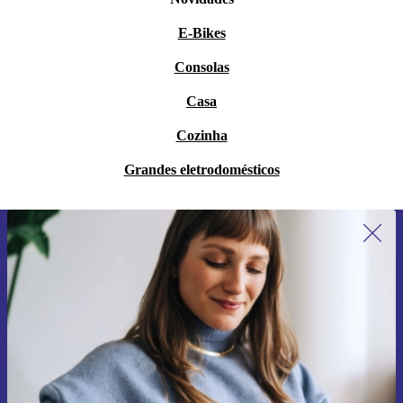
E-Bikes
Consolas
Casa
Cozinha
Grandes eletrodomésticos
Subscreve a nossa newsletter pela
primeira vez e poupa 15€!
Não percas mais nenhuma oferta.
Pedir voucher