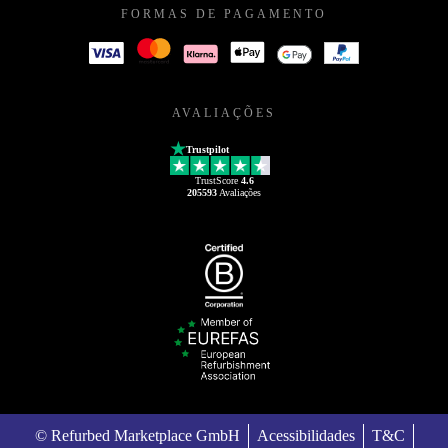
FORMAS DE PAGAMENTO
AVALIAÇÕES
Trustpilot
TrustScore
4.6
205593
Avaliações
© Refurbed Marketplace GmbH
Acessibilidades
T&C