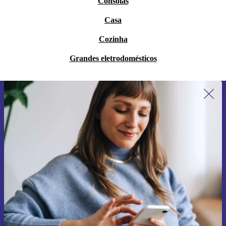
Consolas
Casa
Cozinha
Grandes eletrodomésticos
Subscreve a nossa newsletter pela
primeira vez e poupa 15€!
Não percas mais nenhuma oferta.
Pedir voucher
Informações sobre o uso de dados pessoais podem ser encontrados na
nossa
Política de Privacidade
.