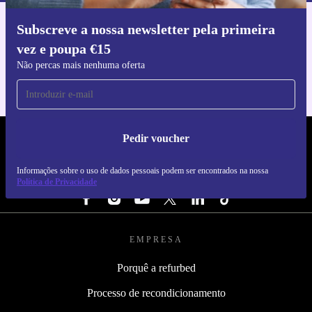
Subscreve a nossa newsletter pela primeira
Faz o download da app refurbed
vez e poupa €15
Para iOS e Android
Não percas mais nenhuma oferta
Pedir voucher
REFURBED PORTUGAL - RETHINK NEW.
Informações sobre o uso de dados pessoais podem ser encontrados na nossa
SEGUE-NOS
Política de Privacidade
EMPRESA
Porquê a refurbed
Processo de recondicionamento