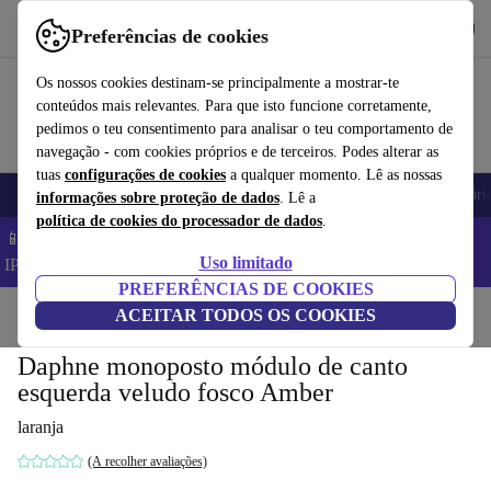
Obtenha o App
Baixar
Preferências de cookies
Use o refurbed de forma rápida e fácil
Os nossos cookies destinam-se principalmente a mostrar-te
conteúdos mais relevantes. Para que isto funcione corretamente,
pedimos o teu consentimento para analisar o teu comportamento de
navegação - com cookies próprios e de terceiros. Podes alterar as
tuas
configurações de cookies
a qualquer momento. Lê as nossas
Telemóveis
Computadores Portáteis
Tablets
Smartwatches
Acessóri
informações sobre proteção de dados
. Lê a
política de cookies do processador de dados
.
📱 Poupa 5% EXTRA em todos os iPhones – Código:
Uso limitado
IPHONEDEAL –
TC
PREFERÊNCIAS DE COOKIES
Início
Produtos
ACEITAR TODOS OS COOKIES
Casa
Móveis
Daphne monoposto módulo de canto
esquerda veludo fosco Amber
laranja
(A recolher avaliações)