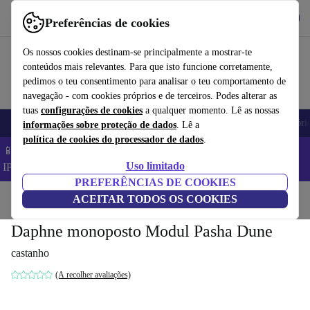
Obtenha o App
Baixar
Preferências de cookies
Use o refurbed de forma rápida e fácil
Os nossos cookies destinam-se principalmente a mostrar-te
conteúdos mais relevantes. Para que isto funcione corretamente,
pedimos o teu consentimento para analisar o teu comportamento de
navegação - com cookies próprios e de terceiros. Podes alterar as
tuas
configurações de cookies
a qualquer momento. Lê as nossas
Telemóveis
Computadores Portáteis
Tablets
Smartwatches
Acessóri
informações sobre proteção de dados
. Lê a
política de cookies do processador de dados
.
📱 Poupa 5% EXTRA em todos os iPhones – Código:
Uso limitado
IPHONEDEAL –
TC
PREFERÊNCIAS DE COOKIES
Início
Produtos
ACEITAR TODOS OS COOKIES
Casa
Móveis
Daphne monoposto Modul Pasha Dune
castanho
(A recolher avaliações)