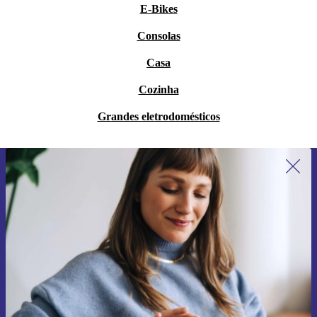
E-Bikes
Consolas
Casa
Cozinha
Grandes eletrodomésticos
Subscreve a nossa newsletter pela
primeira vez e poupa 15€!
Não percas mais nenhuma oferta.
Pedir voucher
Informações sobre o uso de dados pessoais podem ser encontrados na