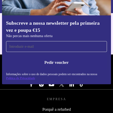
nossa
Política de Privacidade
.
Subscreve a nossa newsletter pela primeira
Faz o download da app refurbed
vez e poupa €15
Para iOS e Android
Não percas mais nenhuma oferta
Pedir voucher
REFURBED PORTUGAL - RETHINK NEW.
Informações sobre o uso de dados pessoais podem ser encontrados na nossa
SEGUE-NOS
Política de Privacidade
EMPRESA
Porquê a refurbed