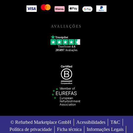
AVALIAÇÕES
Trustpilot
TrustScore
4.6
205897
Avaliações
© Refurbed Marketplace GmbH
Acessibilidades
T&C
Política de privacidade
Ficha técnica
Informações Legais