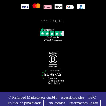
AVALIAÇÕES
Trustpilot
TrustScore
4.6
205580
Avaliações
© Refurbed Marketplace GmbH
Acessibilidades
T&C
Política de privacidade
Ficha técnica
Informações Legais