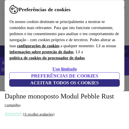
Obtenha o App
Baixar
Preferências de cookies
Use o refurbed de forma rápida e fácil
Os nossos cookies destinam-se principalmente a mostrar-te
conteúdos mais relevantes. Para que isto funcione corretamente,
pedimos o teu consentimento para analisar o teu comportamento de
navegação - com cookies próprios e de terceiros. Podes alterar as
tuas
configurações de cookies
a qualquer momento. Lê as nossas
Telemóveis
Computadores Portáteis
Tablets
Smartwatches
Acessóri
informações sobre proteção de dados
. Lê a
política de cookies do processador de dados
.
📱 Poupa 5% EXTRA em todos os iPhones – Código:
Uso limitado
IPHONEDEAL –
TC
PREFERÊNCIAS DE COOKIES
Início
Produtos
ACEITAR TODOS OS COOKIES
Casa
Móveis
Daphne monoposto Modul Pebble Rust
castanho
(A recolher avaliações)