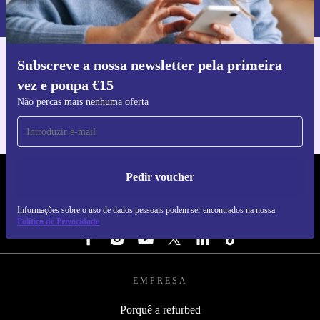
nossa
Política de Privacidade
.
Subscreve a nossa newsletter pela primeira
Faz o download da app refurbed
vez e poupa €15
Para iOS e Android
Não percas mais nenhuma oferta
Pedir voucher
REFURBED PORTUGAL - RETHINK NEW.
Informações sobre o uso de dados pessoais podem ser encontrados na nossa
SEGUE-NOS
Política de Privacidade
EMPRESA
Porquê a refurbed