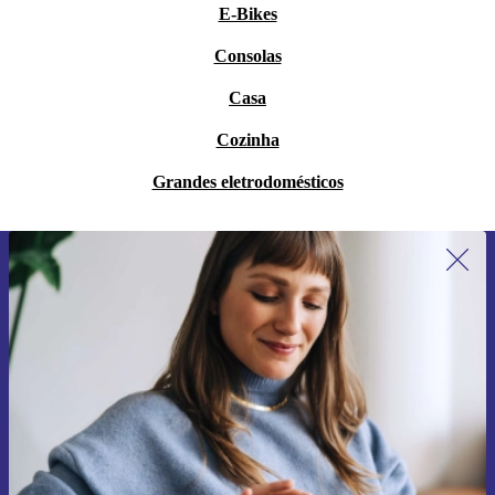
E-Bikes
Consolas
Casa
Cozinha
Grandes eletrodomésticos
Subscreve a nossa newsletter pela
primeira vez e poupa 15€!
Não percas mais nenhuma oferta.
Pedir voucher
Informações sobre o uso de dados pessoais podem ser encontrados na