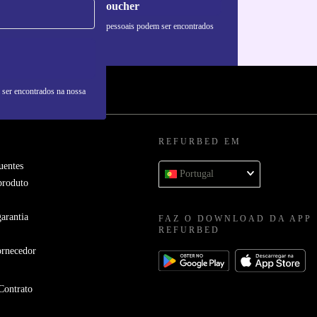
Pedir voucher
formações sobre o uso de dados pessoais podem ser encontrados
 nossa
Política de Privacidade
.
 ser encontrados na nossa
REFURBED EM
uentes
Portugal
produto
arantia
FAZ O DOWNLOAD DA APP
REFURBED
ornecedor
Contrato