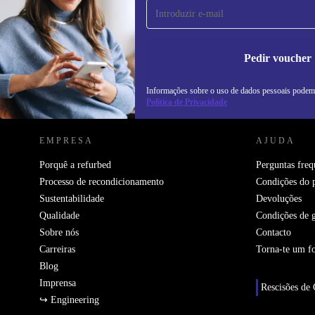
Não percas mais nenhuma oferta.
In
na
Pedir voucher
Informações sobre o uso de dados pessoais podem
REFURBED PORTUGAL - RETHINK NEW.
Política de Privacidade
EMPRESA
AJUDA
Porquê a refurbed
Perguntas freq
Processo de recondicionamento
Condições do 
Sustentabilidade
Devoluções
Qualidade
Condições de g
Sobre nós
Contacto
Carreiras
Torna-te um f
Blog
Imprensa
Rescisões de 
↪ Engineering