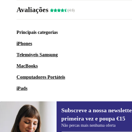
Avaliações
(4.6)
Principais categorias
iPhones
Telemóveis Samsung
MacBooks
Computadores Portáteis
iPads
Subscreve a nossa newslette
primeira vez e poupa €15
Subscreve a nossa newsletter pela
Não percas mais nenhuma oferta
primeira vez e poupa 15€!