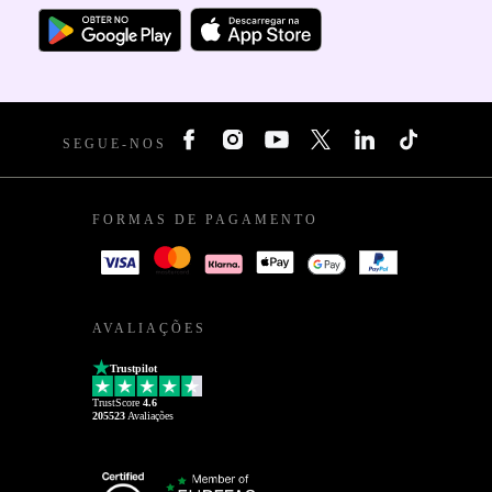
SEGUE-NOS
FORMAS DE PAGAMENTO
AVALIAÇÕES
Trustpilot
TrustScore
4.6
205523
Avaliações