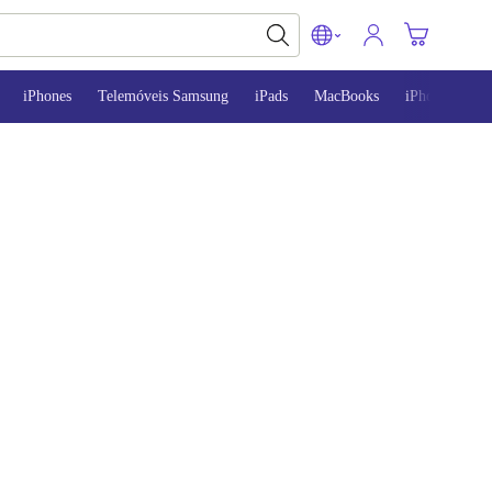
iPhones
Telemóveis Samsung
iPads
MacBooks
iPhone 13