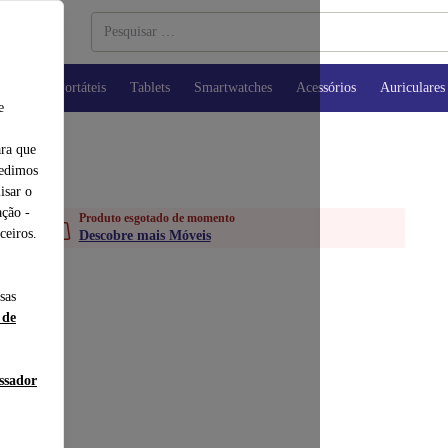
utadores Portáteis
Tablets
Smartwatches
Acessórios
Auriculares
e
ara que
pedimos
isar o
ção -
Produto esgotado de momento
ceiros.
Descobre mais Móveis
sas
 de
essador