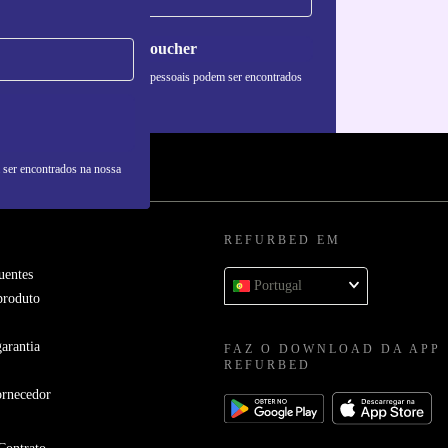
Pedir voucher
formações sobre o uso de dados pessoais podem ser encontrados
 nossa
Política de Privacidade
.
 ser encontrados na nossa
REFURBED EM
uentes
Portugal
produto
arantia
FAZ O DOWNLOAD DA APP
REFURBED
ornecedor