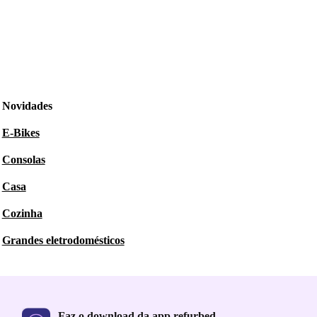
Novidades
E-Bikes
Consolas
Casa
Cozinha
Grandes eletrodomésticos
Faz o download da app refurbed