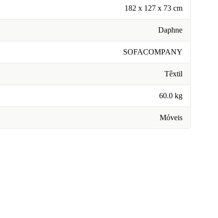
182 x 127 x 73 cm
Daphne
SOFACOMPANY
Têxtil
60.0 kg
Móveis