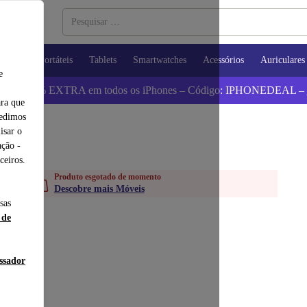
utadores Portáteis
Tablets
Smartwatches
Acessórios
Auriculares
e
 Poupa 5% EXTRA em todos os iPhones – Código: IPHONEDEAL –
ara que
pedimos
isar o
ção -
ceiros.
Produto esgotado de momento
Descobre mais Móveis
sas
 de
essador