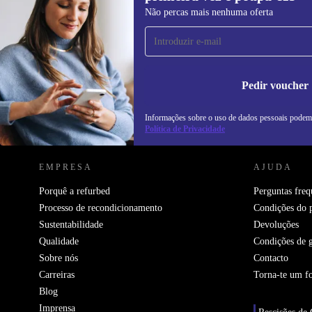
Subscreve a nossa newsletter pela
Não percas mais nenhuma oferta
primeira vez e poupa 15€!
Não percas mais nenhuma oferta.
In
na
Pedir voucher
Informações sobre o uso de dados pessoais podem
REFURBED PORTUGAL - RETHINK NEW.
Política de Privacidade
EMPRESA
AJUDA
Porquê a refurbed
Perguntas freq
Processo de recondicionamento
Condições do 
Sustentabilidade
Devoluções
Qualidade
Condições de g
Sobre nós
Contacto
Carreiras
Torna-te um f
Blog
Imprensa