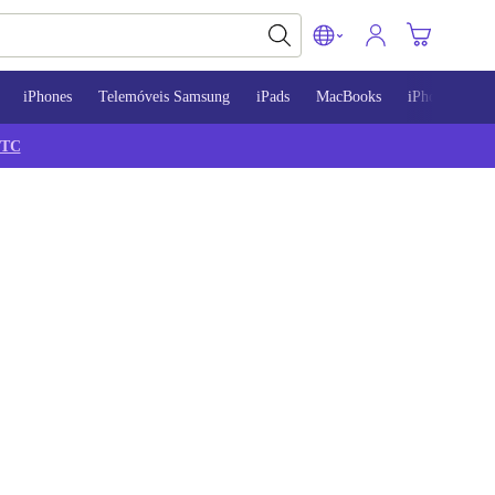
iPhones
Telemóveis Samsung
iPads
MacBooks
iPhone 13
TC