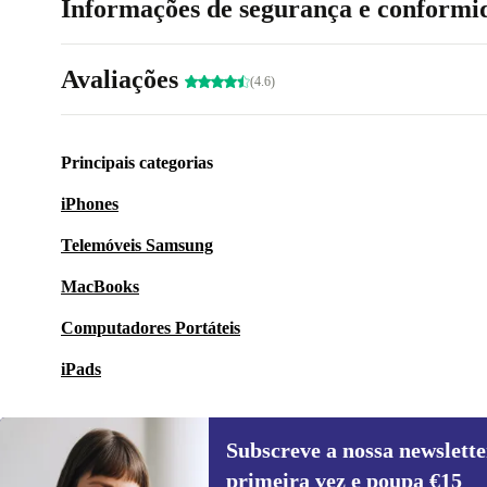
Informações de segurança e conformi
Avaliações
(4.6)
Principais categorias
iPhones
Telemóveis Samsung
MacBooks
Computadores Portáteis
iPads
Subscreve a nossa newslette
primeira vez e poupa €15