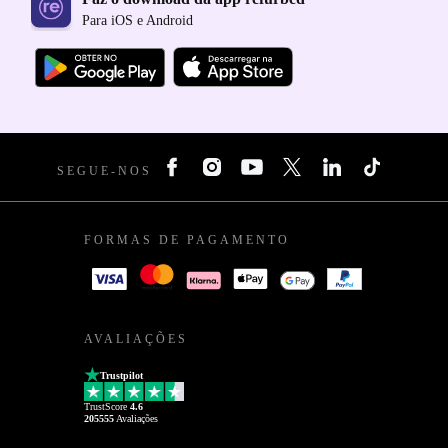
Para iOS e Android
SEGUE-NOS
FORMAS DE PAGAMENTO
AVALIAÇÕES
Trustpilot
TrustScore
4.6
205555
Avaliações