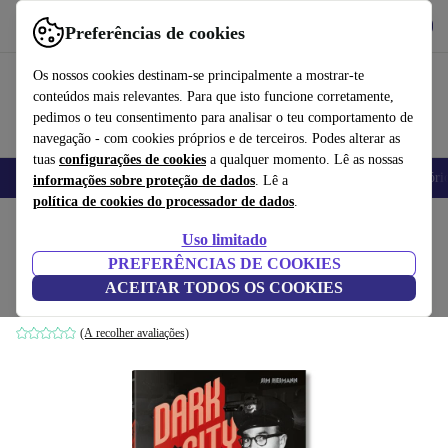
Obtenha o App
Baixar
Preferências de cookies
Use o refurbed de forma rápida e fácil
Os nossos cookies destinam-se principalmente a mostrar-te
conteúdos mais relevantes. Para que isto funcione corretamente,
pedimos o teu consentimento para analisar o teu comportamento de
navegação - com cookies próprios e de terceiros. Podes alterar as
tuas
configurações de cookies
a qualquer momento. Lê as nossas
Telemóveis
Computadores Portáteis
Tablets
Smartwatches
Acessóri
informações sobre proteção de dados
. Lê a
política de cookies do processador de dados
.
Início
Produtos
Casa
Móveis
Uso limitado
PREFERÊNCIAS DE COOKIES
Dark City. The Real Los Angeles Noir
ACEITAR TODOS OS COOKIES
branco
(A recolher avaliações)