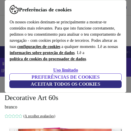
Obtenha o App
Baixar
Preferências de cookies
Use o refurbed de forma rápida e fácil
Os nossos cookies destinam-se principalmente a mostrar-te
conteúdos mais relevantes. Para que isto funcione corretamente,
pedimos o teu consentimento para analisar o teu comportamento de
navegação - com cookies próprios e de terceiros. Podes alterar as
tuas
configurações de cookies
a qualquer momento. Lê as nossas
Telemóveis
Computadores Portáteis
Tablets
Smartwatches
Acessóri
informações sobre proteção de dados
. Lê a
política de cookies do processador de dados
.
📱 Poupa 5% EXTRA em todos os iPhones – Código:
Uso limitado
IPHONEDEAL –
TC
PREFERÊNCIAS DE COOKIES
Início
Produtos
ACEITAR TODOS OS COOKIES
Casa
Móveis
Decorative Art 60s
branco
(A recolher avaliações)