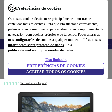
Obtenha o App
Baixar
Preferências de cookies
Use o refurbed de forma rápida e fácil
Os nossos cookies destinam-se principalmente a mostrar-te
conteúdos mais relevantes. Para que isto funcione corretamente,
pedimos o teu consentimento para analisar o teu comportamento de
navegação - com cookies próprios e de terceiros. Podes alterar as
tuas
configurações de cookies
a qualquer momento. Lê as nossas
Telemóveis
Computadores Portáteis
Tablets
Smartwatches
Acessóri
informações sobre proteção de dados
. Lê a
política de cookies do processador de dados
.
Início
Produtos
Computadores portáteis
Computadores portáteis Dell
Uso limitado
PREFERÊNCIAS DE COOKIES
Dell Inspiron 15 3593 | i7-1065G7 | 15.6"
ACEITAR TODOS OS COOKIES
12 GB | 256 GB SSD | WXGA | Win 11 Home | US
(A recolher avaliações)