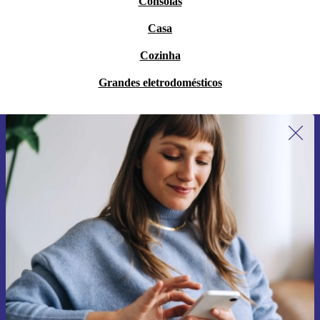
Consolas
Casa
Cozinha
Grandes eletrodomésticos
Subscreve a nossa newsletter pela
primeira vez e poupa 15€!
Não percas mais nenhuma oferta.
Pedir voucher
Informações sobre o uso de dados pessoais podem ser encontrados na
nossa
Política de Privacidade
.