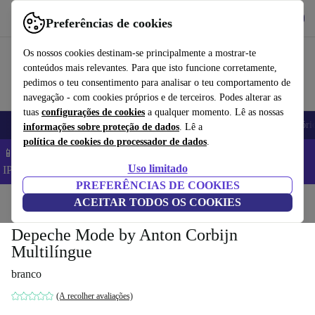
Obtenha o App
Baixar
Preferências de cookies
Use o refurbed de forma rápida e fácil
Os nossos cookies destinam-se principalmente a mostrar-te
conteúdos mais relevantes. Para que isto funcione corretamente,
pedimos o teu consentimento para analisar o teu comportamento de
navegação - com cookies próprios e de terceiros. Podes alterar as
tuas
configurações de cookies
a qualquer momento. Lê as nossas
Telemóveis
Computadores Portáteis
Tablets
Smartwatches
Acessóri
informações sobre proteção de dados
. Lê a
política de cookies do processador de dados
.
📱 Poupa 5% EXTRA em todos os iPhones – Código:
Uso limitado
IPHONEDEAL –
TC
PREFERÊNCIAS DE COOKIES
Início
Produtos
ACEITAR TODOS OS COOKIES
Casa
Móveis
Depeche Mode by Anton Corbijn
Multilíngue
branco
(A recolher avaliações)