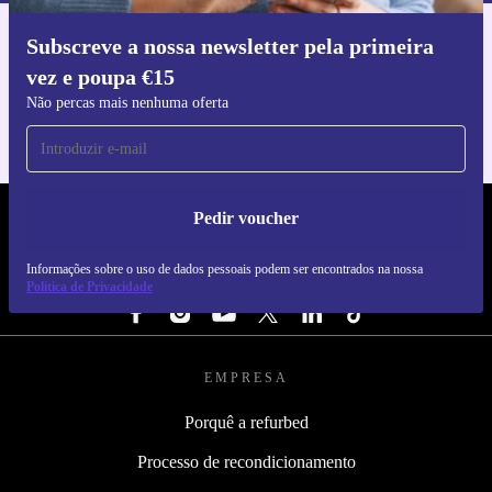
Subscreve a nossa newsletter pela primeira
Faz o download da app refurbed
vez e poupa €15
Para iOS e Android
Não percas mais nenhuma oferta
Pedir voucher
REFURBED PORTUGAL - RETHINK NEW.
Informações sobre o uso de dados pessoais podem ser encontrados na nossa
SEGUE-NOS
Política de Privacidade
EMPRESA
Porquê a refurbed
Processo de recondicionamento