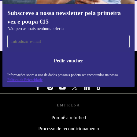
Subscreve a nossa newsletter pela primeira
Faz o download da app refurbed
vez e poupa €15
Para iOS e Android
Não percas mais nenhuma oferta
Pedir voucher
REFURBED PORTUGAL - RETHINK NEW.
Informações sobre o uso de dados pessoais podem ser encontrados na nossa
SEGUE-NOS
Política de Privacidade
EMPRESA
Porquê a refurbed
Processo de recondicionamento