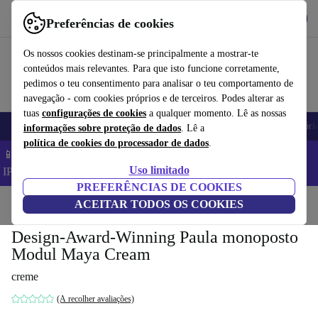
Obtenha o App
Baixar
Preferências de cookies
Use o refurbed de forma rápida e fácil
Os nossos cookies destinam-se principalmente a mostrar-te
conteúdos mais relevantes. Para que isto funcione corretamente,
pedimos o teu consentimento para analisar o teu comportamento de
navegação - com cookies próprios e de terceiros. Podes alterar as
tuas
configurações de cookies
a qualquer momento. Lê as nossas
Telemóveis
Computadores Portáteis
Tablets
Smartwatches
Acessóri
informações sobre proteção de dados
. Lê a
política de cookies do processador de dados
.
📱 Poupa 5% EXTRA em todos os iPhones – Código:
Uso limitado
IPHONEDEAL –
TC
PREFERÊNCIAS DE COOKIES
Início
Produtos
ACEITAR TODOS OS COOKIES
Casa
Móveis
Design-Award-Winning Paula monoposto
Modul Maya Cream
creme
(A recolher avaliações)