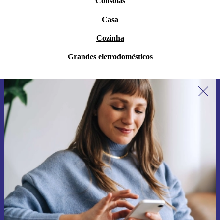
Consolas
Casa
Cozinha
Grandes eletrodomésticos
Subscreve a nossa newsletter pela
primeira vez e poupa 15€!
Não percas mais nenhuma oferta.
Pedir voucher
Informações sobre o uso de dados pessoais podem ser encontrados na
nossa
Política de Privacidade
.