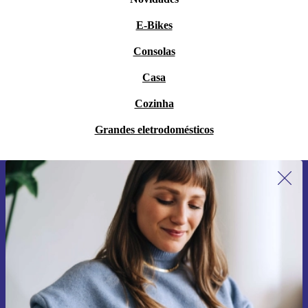
E-Bikes
Consolas
Casa
Cozinha
Grandes eletrodomésticos
Subscreve a nossa newsletter pela
primeira vez e poupa 15€!
Não percas mais nenhuma oferta.
Pedir voucher