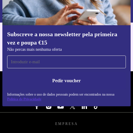
Informações sobre o uso de dados pessoais podem ser encontrados na
nossa
Política de Privacidade
.
Subscreve a nossa newsletter pela primeira
Faz o download da app refurbed
vez e poupa €15
Para iOS e Android
Não percas mais nenhuma oferta
Pedir voucher
REFURBED PORTUGAL - RETHINK NEW.
Informações sobre o uso de dados pessoais podem ser encontrados na nossa
SEGUE-NOS
Política de Privacidade
EMPRESA