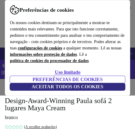
Obtenha o App
Baixar
Preferências de cookies
Use o refurbed de forma rápida e fácil
Os nossos cookies destinam-se principalmente a mostrar-te
conteúdos mais relevantes. Para que isto funcione corretamente,
pedimos o teu consentimento para analisar o teu comportamento de
navegação - com cookies próprios e de terceiros. Podes alterar as
tuas
configurações de cookies
a qualquer momento. Lê as nossas
Telemóveis
Computadores Portáteis
Tablets
Smartwatches
Acessóri
informações sobre proteção de dados
. Lê a
política de cookies do processador de dados
.
📱 Poupa 5% EXTRA em todos os iPhones – Código:
Uso limitado
IPHONEDEAL –
TC
PREFERÊNCIAS DE COOKIES
Início
Produtos
ACEITAR TODOS OS COOKIES
Casa
Móveis
Design-Award-Winning Paula sofá 2
lugares Maya Cream
branco
(A recolher avaliações)