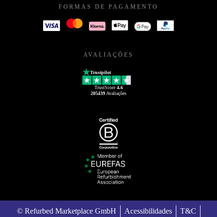
FORMAS DE PAGAMENTO
AVALIAÇÕES
Trustpilot
TrustScore
4.6
205439
Avaliações
© Refurbed Marketplace GmbH
Acessibilidades
T&C