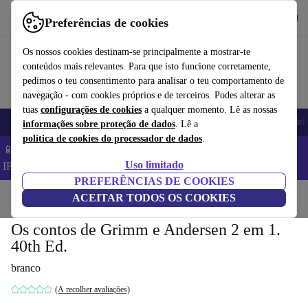
Obtenha o App
Baixar
Preferências de cookies
Use o refurbed de forma rápida e fácil
Os nossos cookies destinam-se principalmente a mostrar-te
conteúdos mais relevantes. Para que isto funcione corretamente,
pedimos o teu consentimento para analisar o teu comportamento de
navegação - com cookies próprios e de terceiros. Podes alterar as
tuas
configurações de cookies
a qualquer momento. Lê as nossas
Telemóveis
Computadores Portáteis
Tablets
Smartwatches
Acessóri
informações sobre proteção de dados
. Lê a
política de cookies do processador de dados
.
📱 Poupa 5% EXTRA em todos os iPhones – Código:
Uso limitado
IPHONEDEAL –
TC
PREFERÊNCIAS DE COOKIES
Início
Produtos
ACEITAR TODOS OS COOKIES
Casa
Móveis
Os contos de Grimm e Andersen 2 em 1.
40th Ed.
branco
(A recolher avaliações)