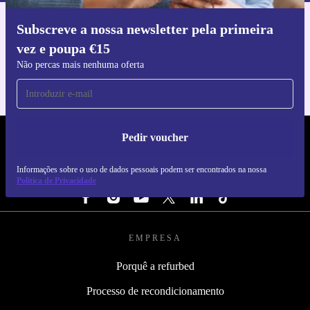
Subscreve a nossa newsletter pela primeira
Faz o download da app refurbed
vez e poupa €15
Para iOS e Android
Não percas mais nenhuma oferta
Pedir voucher
REFURBED PORTUGAL - RETHINK NEW.
Informações sobre o uso de dados pessoais podem ser encontrados na nossa
SEGUE-NOS
Política de Privacidade
EMPRESA
Porquê a refurbed
Processo de recondicionamento