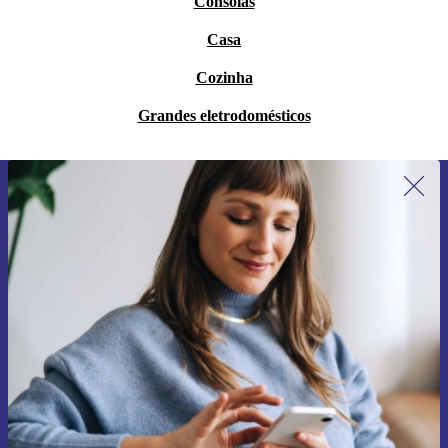
Consolas
Casa
Cozinha
Grandes eletrodomésticos
Subscreve a nossa newsletter pela
primeira vez e poupa 15€!
Não percas mais nenhuma oferta.
Pedir voucher
Informações sobre o uso de dados pessoais podem ser encontrados na
nossa
Política de Privacidade
.