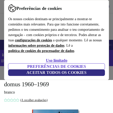
Obtenha o App
Baixar
Preferências de cookies
Use o refurbed de forma rápida e fácil
Os nossos cookies destinam-se principalmente a mostrar-te
conteúdos mais relevantes. Para que isto funcione corretamente,
pedimos o teu consentimento para analisar o teu comportamento de
navegação - com cookies próprios e de terceiros. Podes alterar as
tuas
configurações de cookies
a qualquer momento. Lê as nossas
Telemóveis
Computadores Portáteis
Tablets
Smartwatches
Acessóri
informações sobre proteção de dados
. Lê a
política de cookies do processador de dados
.
📱 Poupa 5% EXTRA em todos os iPhones – Código:
Uso limitado
IPHONEDEAL –
TC
PREFERÊNCIAS DE COOKIES
Início
Produtos
ACEITAR TODOS OS COOKIES
Casa
Móveis
domus 1960–1969
branco
(A recolher avaliações)