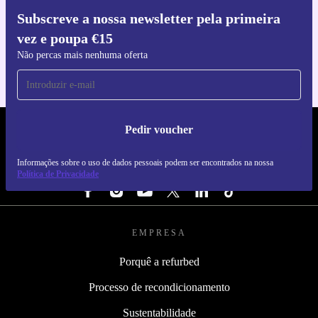
Subscreve a nossa newsletter pela primeira
Faz o download da app refurbed
vez e poupa €15
Para iOS e Android
Não percas mais nenhuma oferta
Pedir voucher
REFURBED PORTUGAL - RETHINK NEW.
Informações sobre o uso de dados pessoais podem ser encontrados na nossa
SEGUE-NOS
Política de Privacidade
EMPRESA
Porquê a refurbed
Processo de recondicionamento
Sustentabilidade