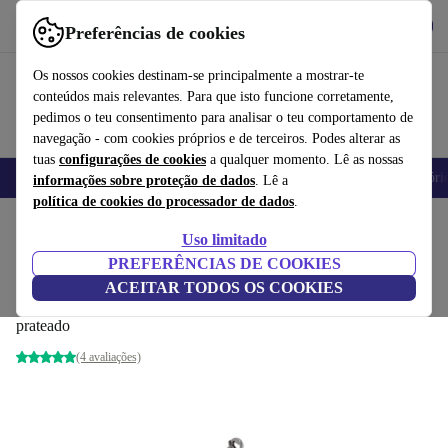
Obtenha o App
Baixar
Preferências de cookies
Use o refurbed de forma rápida e fácil
Os nossos cookies destinam-se principalmente a mostrar-te
conteúdos mais relevantes. Para que isto funcione corretamente,
pedimos o teu consentimento para analisar o teu comportamento de
navegação - com cookies próprios e de terceiros. Podes alterar as
tuas
configurações de cookies
a qualquer momento. Lê as nossas
Telemóveis
Computadores Portáteis
Tablets
Smartwatches
Acessóri
informações sobre proteção de dados
. Lê a
política de cookies do processador de dados
.
Início
Produtos
Casa
Limpeza de chão
Aspiradores
Uso limitado
PREFERÊNCIAS DE COOKIES
Dyson Cinetic Big Ball Absolute 2
ACEITAR TODOS OS COOKIES
Aspirador de pó
prateado
(4 avaliações)