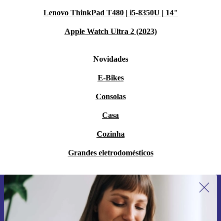
Lenovo ThinkPad T480 | i5-8350U | 14"
Apple Watch Ultra 2 (2023)
Novidades
E-Bikes
Consolas
Casa
Cozinha
Grandes eletrodomésticos
Subscreve a nossa newsletter pela
primeira vez e poupa 15€!
Não percas mais nenhuma oferta.