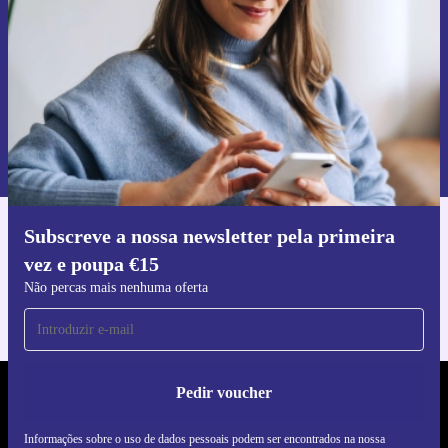
Pedir voucher
Informações sobre o uso de dados pessoais podem ser encontrados na
nossa
Política de Privacidade
.
Subscreve a nossa newsletter pela primeira
Faz o download da app refurbed
vez e poupa €15
Para iOS e Android
Não percas mais nenhuma oferta
Pedir voucher
REFURBED PORTUGAL - RETHINK NEW.
Informações sobre o uso de dados pessoais podem ser encontrados na nossa