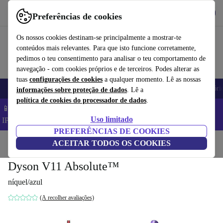
Obtenha o App
Baixar
Preferências de cookies
Use o refurbed de forma rápida e fácil
Os nossos cookies destinam-se principalmente a mostrar-te
conteúdos mais relevantes. Para que isto funcione corretamente,
pedimos o teu consentimento para analisar o teu comportamento de
navegação - com cookies próprios e de terceiros. Podes alterar as
tuas
configurações de cookies
a qualquer momento. Lê as nossas
Telemóveis
Computadores Portáteis
Tablets
Smartwatches
Acessóri
informações sobre proteção de dados
. Lê a
política de cookies do processador de dados
.
📱 Poupa 5% EXTRA em todos os iPhones – Código:
Uso limitado
IPHONEDEAL –
TC
PREFERÊNCIAS DE COOKIES
Início
Produtos
ACEITAR TODOS OS COOKIES
Casa
Limpeza de chão
Mini-aspiradores sem fios
Dyson V11 Absolute™
níquel/azul
(A recolher avaliações)