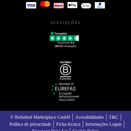
AVALIAÇÕES
Trustpilot
TrustScore
4.6
205555
Avaliações
© Refurbed Marketplace GmbH
Acessibilidades
T&C
Política de privacidade
Ficha técnica
Informações Legais