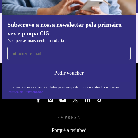
nossa
Política de Privacidade
.
Subscreve a nossa newsletter pela primeira
Faz o download da app refurbed
vez e poupa €15
Para iOS e Android
Não percas mais nenhuma oferta
Pedir voucher
REFURBED PORTUGAL - RETHINK NEW.
Informações sobre o uso de dados pessoais podem ser encontrados na nossa
SEGUE-NOS
Política de Privacidade
EMPRESA
Porquê a refurbed