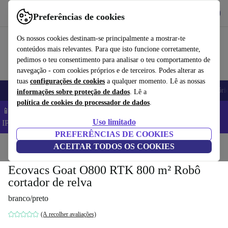
Obtenha o App
Baixar
Preferências de cookies
Use o refurbed de forma rápida e fácil
Os nossos cookies destinam-se principalmente a mostrar-te
conteúdos mais relevantes. Para que isto funcione corretamente,
pedimos o teu consentimento para analisar o teu comportamento de
navegação - com cookies próprios e de terceiros. Podes alterar as
tuas
configurações de cookies
a qualquer momento. Lê as nossas
Telemóveis
Computadores Portáteis
Tablets
Smartwatches
Acessóri
informações sobre proteção de dados
. Lê a
política de cookies do processador de dados
.
📱 Poupa 5% EXTRA em todos os iPhones – Código:
Uso limitado
IPHONEDEAL –
TC
PREFERÊNCIAS DE COOKIES
Início
Produtos
ACEITAR TODOS OS COOKIES
Jardim
Corta-relva
Ecovacs Goat O800 RTK 800 m² Robô
cortador de relva
branco/preto
(A recolher avaliações)