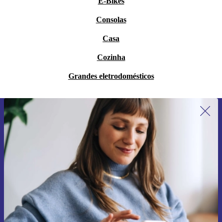
E-Bikes
Consolas
Casa
Cozinha
Grandes eletrodomésticos
Subscreve a nossa newsletter pela
primeira vez e poupa 15€!
Não percas mais nenhuma oferta.
Pedir voucher
Informações sobre o uso de dados pessoais podem ser encontrados na