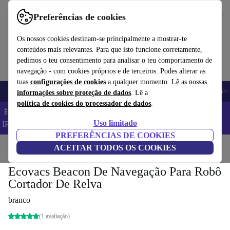
Obtenha o App
Baixar
Preferências de cookies
Use o refurbed de forma rápida e fácil
Os nossos cookies destinam-se principalmente a mostrar-te
conteúdos mais relevantes. Para que isto funcione corretamente,
pedimos o teu consentimento para analisar o teu comportamento de
navegação - com cookies próprios e de terceiros. Podes alterar as
tuas
configurações de cookies
a qualquer momento. Lê as nossas
Telemóveis
Computadores Portáteis
Tablets
Smartwatches
Acessóri
informações sobre proteção de dados
. Lê a
política de cookies do processador de dados
.
📱 Poupa 5% EXTRA em todos os iPhones – Código:
Uso limitado
IPHONEDEAL –
TC
PREFERÊNCIAS DE COOKIES
Início
Produtos
ACEITAR TODOS OS COOKIES
Jardim
Corta-relva
Ecovacs Beacon De Navegação Para Robô
Cortador De Relva
branco
(1 avaliação)