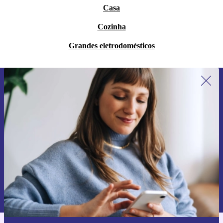
Casa
Cozinha
Grandes eletrodomésticos
Subscreve a nossa newsletter pela
primeira vez e poupa 15€!
Não percas mais nenhuma oferta.
Pedir voucher
Informações sobre o uso de dados pessoais podem ser encontrados na
nossa
Política de Privacidade
.