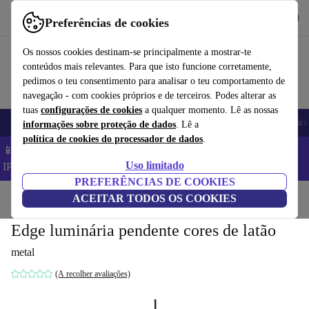
Obtenha o App
Baixar
Preferências de cookies
Use o refurbed de forma rápida e fácil
Os nossos cookies destinam-se principalmente a mostrar-te
conteúdos mais relevantes. Para que isto funcione corretamente,
pedimos o teu consentimento para analisar o teu comportamento de
navegação - com cookies próprios e de terceiros. Podes alterar as
tuas
configurações de cookies
a qualquer momento. Lê as nossas
Telemóveis
Computadores Portáteis
Tablets
Smartwatches
Acessóri
informações sobre proteção de dados
. Lê a
política de cookies do processador de dados
.
📱 Poupa 5% EXTRA em todos os iPhones – Código:
Uso limitado
IPHONEDEAL –
TC
PREFERÊNCIAS DE COOKIES
Início
Produtos
ACEITAR TODOS OS COOKIES
Casa
Móveis
Edge luminária pendente cores de latão
metal
(A recolher avaliações)