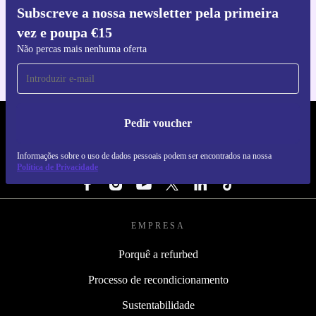
Subscreve a nossa newsletter pela primeira
Faz o download da app refurbed
vez e poupa €15
Para iOS e Android
Não percas mais nenhuma oferta
Pedir voucher
REFURBED PORTUGAL - RETHINK NEW.
Informações sobre o uso de dados pessoais podem ser encontrados na nossa
SEGUE-NOS
Política de Privacidade
EMPRESA
Porquê a refurbed
Processo de recondicionamento
Sustentabilidade