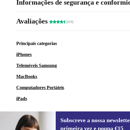
Informações de segurança e conformi
Avaliações
(4.6)
Principais categorias
iPhones
Telemóveis Samsung
MacBooks
Computadores Portáteis
iPads
Subscreve a nossa newslette
primeira vez e poupa €15