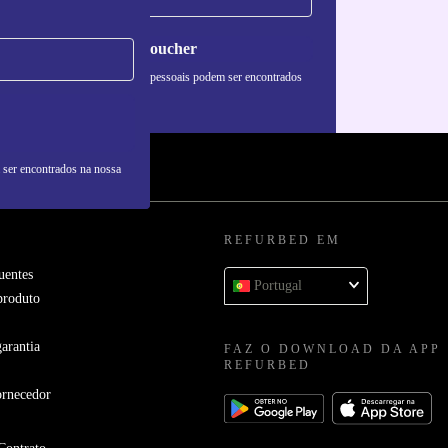
Pedir voucher
formações sobre o uso de dados pessoais podem ser encontrados
 nossa
Política de Privacidade
.
 ser encontrados na nossa
REFURBED EM
uentes
Portugal
produto
arantia
FAZ O DOWNLOAD DA APP
REFURBED
ornecedor