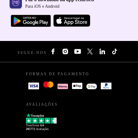
Para iOS e Android
SEGUE-NOS
FORMAS DE PAGAMENTO
AVALIAÇÕES
Trustpilot
TrustScore
4.6
205772
Avaliações