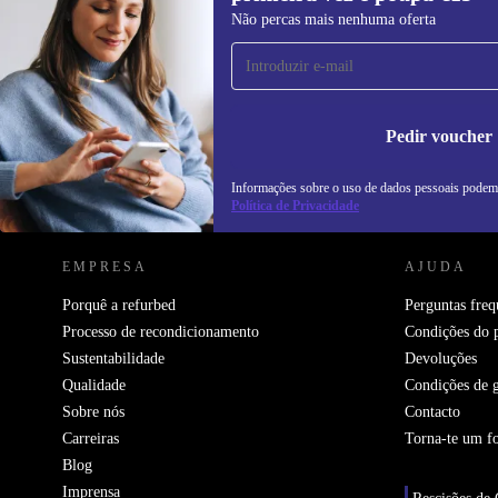
Subscreve a nossa newsletter pela
Não percas mais nenhuma oferta
primeira vez e poupa 15€!
Não percas mais nenhuma oferta.
In
na
Pedir voucher
Informações sobre o uso de dados pessoais podem
REFURBED PORTUGAL - RETHINK NEW.
Política de Privacidade
EMPRESA
AJUDA
Porquê a refurbed
Perguntas freq
Processo de recondicionamento
Condições do 
Sustentabilidade
Devoluções
Qualidade
Condições de g
Sobre nós
Contacto
Carreiras
Torna-te um f
Blog
Imprensa