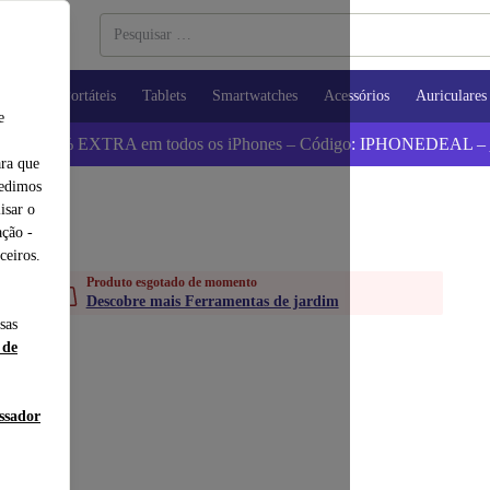
utadores Portáteis
Tablets
Smartwatches
Acessórios
Auriculares
e
 Poupa 5% EXTRA em todos os iPhones – Código: IPHONEDEAL –
ara que
pedimos
isar o
ção -
ceiros.
Produto esgotado de momento
Descobre mais Ferramentas de jardim
sas
 de
essador