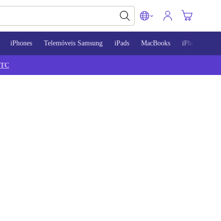
iPhones
Telemóveis Samsung
iPads
MacBooks
iPhone 13
TC