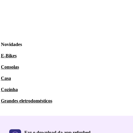
Novidades
E-Bikes
Consolas
Casa
Cozinha
Grandes eletrodomésticos
Faz o download da app refurbed