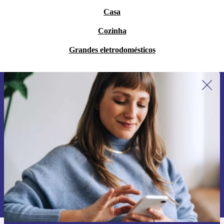
Casa
Cozinha
Grandes eletrodomésticos
Subscreve a nossa newsletter pela
primeira vez e poupa 15€!
Não percas mais nenhuma oferta.
Pedir voucher
Informações sobre o uso de dados pessoais podem ser encontrados na
nossa
Política de Privacidade
.