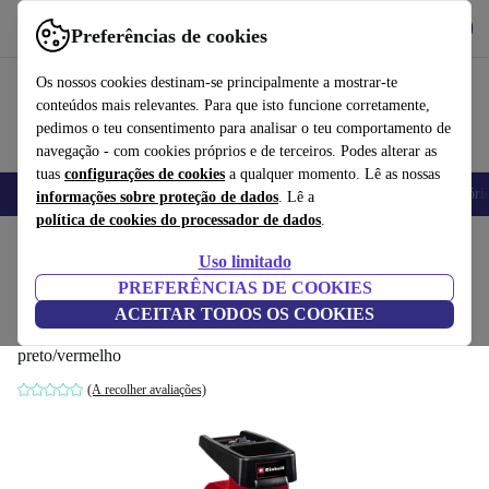
Obtenha o App
Baixar
Preferências de cookies
Use o refurbed de forma rápida e fácil
Os nossos cookies destinam-se principalmente a mostrar-te
conteúdos mais relevantes. Para que isto funcione corretamente,
pedimos o teu consentimento para analisar o teu comportamento de
navegação - com cookies próprios e de terceiros. Podes alterar as
tuas
configurações de cookies
a qualquer momento. Lê as nossas
Telemóveis
Computadores Portáteis
Tablets
Smartwatches
Acessóri
informações sobre proteção de dados
. Lê a
política de cookies do processador de dados
.
Início
Produtos
Jardim
Ferramentas de jardim
Uso limitado
PREFERÊNCIAS DE COOKIES
Einhell GC-RS 60 CB triturador elétrico
ACEITAR TODOS OS COOKIES
silencioso
preto/vermelho
(A recolher avaliações)