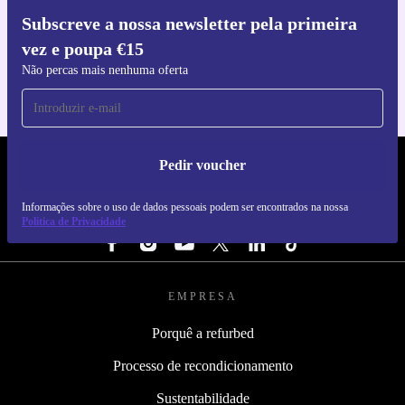
Subscreve a nossa newsletter pela primeira
Faz o download da app refurbed
vez e poupa €15
Para iOS e Android
Não percas mais nenhuma oferta
Pedir voucher
REFURBED PORTUGAL - RETHINK NEW.
Informações sobre o uso de dados pessoais podem ser encontrados na nossa
SEGUE-NOS
Política de Privacidade
EMPRESA
Porquê a refurbed
Processo de recondicionamento
Sustentabilidade