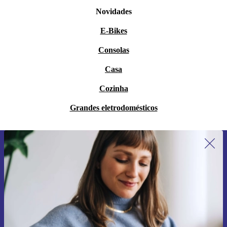
Novidades
E-Bikes
Consolas
Casa
Cozinha
Grandes eletrodomésticos
Subscreve a nossa newsletter pela
primeira vez e poupa 15€!
Não percas mais nenhuma oferta.