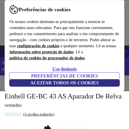
Obtenha o App
Baixar
Preferências de cookies
Use o refurbed de forma rápida e fácil
Os nossos cookies destinam-se principalmente a mostrar-te
conteúdos mais relevantes. Para que isto funcione corretamente,
pedimos o teu consentimento para analisar o teu comportamento de
navegação - com cookies próprios e de terceiros. Podes alterar as
tuas
configurações de cookies
a qualquer momento. Lê as nossas
Telemóveis
Computadores Portáteis
Tablets
Smartwatches
Acessóri
informações sobre proteção de dados
. Lê a
política de cookies do processador de dados
.
📱 Poupa 5% EXTRA em todos os iPhones – Código:
Uso limitado
IPHONEDEAL –
TC
PREFERÊNCIAS DE COOKIES
Início
Produtos
ACEITAR TODOS OS COOKIES
Jardim
Ferramentas de jardim
Einhell GE-BC 43 AS Aparador De Relva
vermelho
(A recolher avaliações)