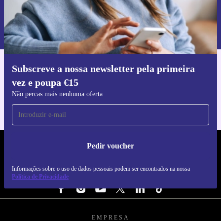
Pedir voucher
Informações sobre o uso de dados pessoais podem ser encontrados na
nossa
Política de Privacidade
.
Subscreve a nossa newsletter pela primeira
Faz o download da app refurbed
vez e poupa €15
Para iOS e Android
Não percas mais nenhuma oferta
Pedir voucher
REFURBED PORTUGAL - RETHINK NEW.
Informações sobre o uso de dados pessoais podem ser encontrados na nossa
SEGUE-NOS
Política de Privacidade
EMPRESA