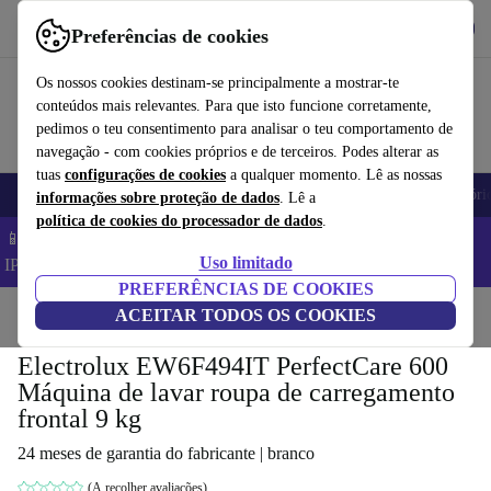
Obtenha o App
Baixar
Preferências de cookies
Use o refurbed de forma rápida e fácil
Os nossos cookies destinam-se principalmente a mostrar-te
conteúdos mais relevantes. Para que isto funcione corretamente,
pedimos o teu consentimento para analisar o teu comportamento de
navegação - com cookies próprios e de terceiros. Podes alterar as
tuas
configurações de cookies
a qualquer momento. Lê as nossas
Telemóveis
Computadores Portáteis
Tablets
Smartwatches
Acessóri
informações sobre proteção de dados
. Lê a
política de cookies do processador de dados
.
📱 Poupa 5% EXTRA em todos os iPhones – Código:
Uso limitado
IPHONEDEAL –
TC
PREFERÊNCIAS DE COOKIES
Início
Produtos
ACEITAR TODOS OS COOKIES
Casa
Grandes eletrodomésticos
Electrolux EW6F494IT PerfectCare 600
Máquina de lavar roupa de carregamento
frontal 9 kg
24 meses de garantia do fabricante | branco
(A recolher avaliações)