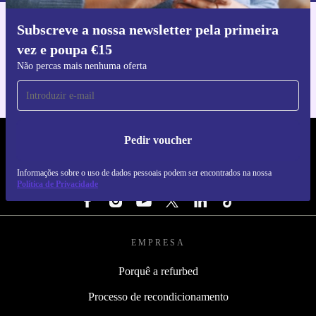
Subscreve a nossa newsletter pela primeira
Faz o download da app refurbed
vez e poupa €15
Para iOS e Android
Não percas mais nenhuma oferta
Pedir voucher
REFURBED PORTUGAL - RETHINK NEW.
Informações sobre o uso de dados pessoais podem ser encontrados na nossa
SEGUE-NOS
Política de Privacidade
EMPRESA
Porquê a refurbed
Processo de recondicionamento