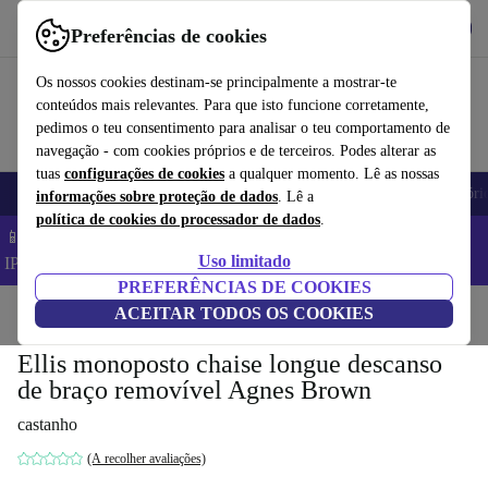
Obtenha o App
Baixar
Preferências de cookies
Use o refurbed de forma rápida e fácil
Os nossos cookies destinam-se principalmente a mostrar-te
conteúdos mais relevantes. Para que isto funcione corretamente,
pedimos o teu consentimento para analisar o teu comportamento de
navegação - com cookies próprios e de terceiros. Podes alterar as
tuas
configurações de cookies
a qualquer momento. Lê as nossas
Telemóveis
Computadores Portáteis
Tablets
Smartwatches
Acessóri
informações sobre proteção de dados
. Lê a
política de cookies do processador de dados
.
📱 Poupa 5% EXTRA em todos os iPhones – Código:
Uso limitado
IPHONEDEAL –
TC
PREFERÊNCIAS DE COOKIES
Início
Produtos
ACEITAR TODOS OS COOKIES
Casa
Móveis
Ellis monoposto chaise longue descanso
de braço removível Agnes Brown
castanho
(A recolher avaliações)