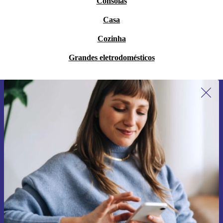
Consolas
Casa
Cozinha
Grandes eletrodomésticos
Subscreve a nossa newsletter pela
primeira vez e poupa 15€!
Não percas mais nenhuma oferta.
Pedir voucher
Informações sobre o uso de dados pessoais podem ser encontrados na
nossa
Política de Privacidade
.