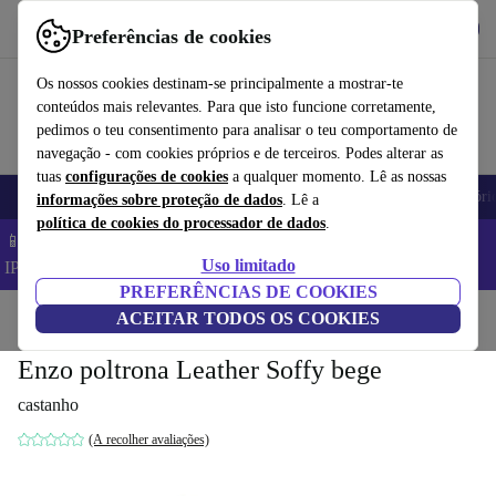
Obtenha o App
Baixar
Preferências de cookies
Use o refurbed de forma rápida e fácil
Os nossos cookies destinam-se principalmente a mostrar-te
conteúdos mais relevantes. Para que isto funcione corretamente,
pedimos o teu consentimento para analisar o teu comportamento de
navegação - com cookies próprios e de terceiros. Podes alterar as
tuas
configurações de cookies
a qualquer momento. Lê as nossas
Telemóveis
Computadores Portáteis
Tablets
Smartwatches
Acessóri
informações sobre proteção de dados
. Lê a
política de cookies do processador de dados
.
📱 Poupa 5% EXTRA em todos os iPhones – Código:
Uso limitado
IPHONEDEAL –
TC
PREFERÊNCIAS DE COOKIES
Início
Produtos
ACEITAR TODOS OS COOKIES
Casa
Móveis
Enzo poltrona Leather Soffy bege
castanho
(A recolher avaliações)