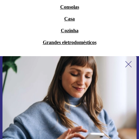
Consolas
Casa
Cozinha
Grandes eletrodomésticos
Subscreve a nossa newsletter pela
primeira vez e poupa 15€!
Não percas mais nenhuma oferta.
Pedir voucher
Informações sobre o uso de dados pessoais podem ser encontrados na
nossa
Política de Privacidade
.