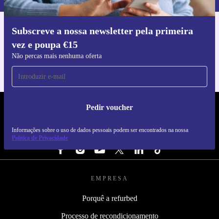
Subscreve a nossa newsletter pela primeira
Faz o download da app refurbed
vez e poupa €15
Para iOS e Android
Não percas mais nenhuma oferta
Pedir voucher
REFURBED PORTUGAL - RETHINK NEW.
Informações sobre o uso de dados pessoais podem ser encontrados na nossa
SEGUE-NOS
Política de Privacidade
EMPRESA
Porquê a refurbed
Processo de recondicionamento