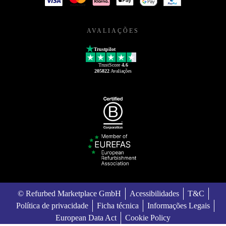
AVALIAÇÕES
Trustpilot
TrustScore
4.6
205822
Avaliações
© Refurbed Marketplace GmbH
Acessibilidades
T&C
Política de privacidade
Ficha técnica
Informações Legais
European Data Act
Cookie Policy