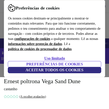
Obtenha o App
Baixar
Preferências de cookies
Use o refurbed de forma rápida e fácil
Os nossos cookies destinam-se principalmente a mostrar-te
conteúdos mais relevantes. Para que isto funcione corretamente,
pedimos o teu consentimento para analisar o teu comportamento de
navegação - com cookies próprios e de terceiros. Podes alterar as
tuas
configurações de cookies
a qualquer momento. Lê as nossas
Telemóveis
Computadores Portáteis
Tablets
Smartwatches
Acessóri
informações sobre proteção de dados
. Lê a
política de cookies do processador de dados
.
📱 Poupa 5% EXTRA em todos os iPhones – Código:
Uso limitado
IPHONEDEAL –
TC
PREFERÊNCIAS DE COOKIES
Início
Produtos
ACEITAR TODOS OS COOKIES
Casa
Móveis
Ernest poltrona Vega Sand Dune
castanho
(A recolher avaliações)