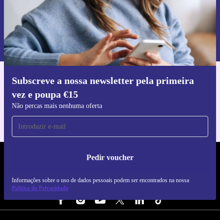
Pedir voucher
Informações sobre o uso de dados pessoais podem ser encontrados na
nossa
Política de Privacidade
.
Subscreve a nossa newsletter pela primeira
Faz o download da app refurbed
vez e poupa €15
Para iOS e Android
Não percas mais nenhuma oferta
Pedir voucher
REFURBED PORTUGAL - RETHINK NEW.
Informações sobre o uso de dados pessoais podem ser encontrados na nossa
SEGUE-NOS
Política de Privacidade