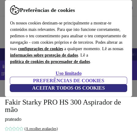
Obtenha o App
Baixar
Preferências de cookies
Use o refurbed de forma rápida e fácil
Os nossos cookies destinam-se principalmente a mostrar-te
conteúdos mais relevantes. Para que isto funcione corretamente,
pedimos o teu consentimento para analisar o teu comportamento de
navegação - com cookies próprios e de terceiros. Podes alterar as
tuas
configurações de cookies
a qualquer momento. Lê as nossas
Telemóveis
Computadores Portáteis
Tablets
Smartwatches
Acessóri
informações sobre proteção de dados
. Lê a
política de cookies do processador de dados
.
📱 Poupa 5% EXTRA em todos os iPhones – Código:
Uso limitado
IPHONEDEAL –
TC
PREFERÊNCIAS DE COOKIES
Início
Produtos
ACEITAR TODOS OS COOKIES
Casa
Limpeza de chão
Aspiradores
Fakir Starky PRO HS 300 Aspirador de
mão
prateado
(A recolher avaliações)