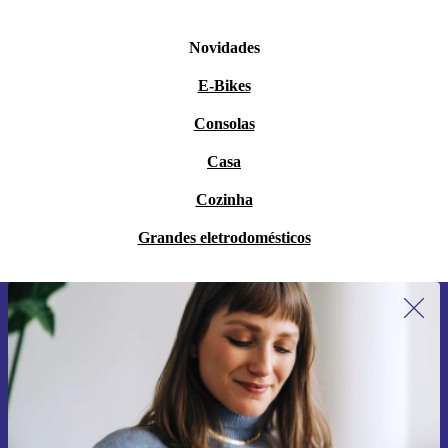
Novidades
E-Bikes
Consolas
Casa
Cozinha
Grandes eletrodomésticos
Subscreve a nossa newsletter pela
primeira vez e poupa 15€!
Não percas mais nenhuma oferta.