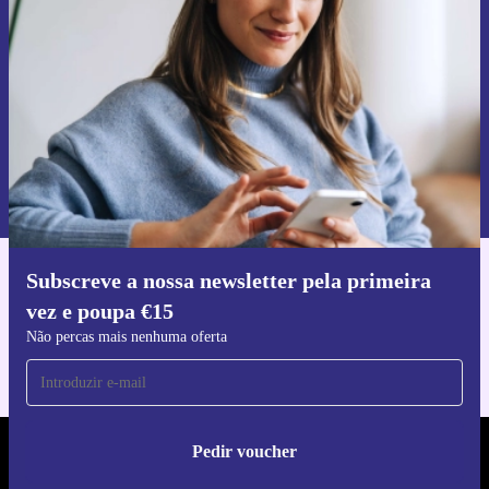
Não percas mais nenhuma oferta.
Pedir voucher
Informações sobre o uso de dados pessoais podem ser encontrados na
nossa
Política de Privacidade
.
Subscreve a nossa newsletter pela primeira
Faz o download da app refurbed
vez e poupa €15
Para iOS e Android
Não percas mais nenhuma oferta
Pedir voucher
REFURBED PORTUGAL - RETHINK NEW.