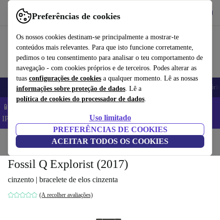
Obtenha o App
Baixar
Preferências de cookies
Use o refurbed de forma rápida e fácil
Os nossos cookies destinam-se principalmente a mostrar-te
conteúdos mais relevantes. Para que isto funcione corretamente,
pedimos o teu consentimento para analisar o teu comportamento de
navegação - com cookies próprios e de terceiros. Podes alterar as
tuas
configurações de cookies
a qualquer momento. Lê as nossas
Telemóveis
Computadores Portáteis
Tablets
Smartwatches
Acessóri
informações sobre proteção de dados
. Lê a
política de cookies do processador de dados
.
📱 Poupa 5% EXTRA em todos os iPhones – Código:
Uso limitado
IPHONEDEAL –
TC
PREFERÊNCIAS DE COOKIES
Início
Produtos
ACEITAR TODOS OS COOKIES
Smartwatches
Fossil Q Explorist (2017)
cinzento | bracelete de elos cinzenta
(A recolher avaliações)