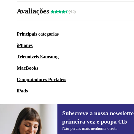
Avaliações
(4.6)
Principais categorias
iPhones
Telemóveis Samsung
MacBooks
Computadores Portáteis
iPads
Subscreve a nossa newslette
primeira vez e poupa €15
Subscreve a nossa newsletter pela
Não percas mais nenhuma oferta