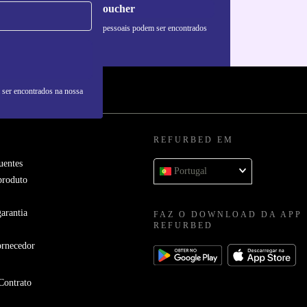
Pedir voucher
formações sobre o uso de dados pessoais podem ser encontrados
 nossa
Política de Privacidade
.
 ser encontrados na nossa
REFURBED EM
uentes
Portugal
produto
arantia
FAZ O DOWNLOAD DA APP
REFURBED
ornecedor
Contrato