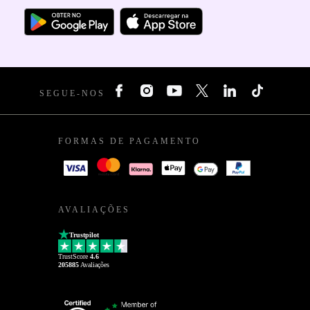
SEGUE-NOS
FORMAS DE PAGAMENTO
AVALIAÇÕES
Trustpilot
TrustScore
4.6
205885
Avaliações