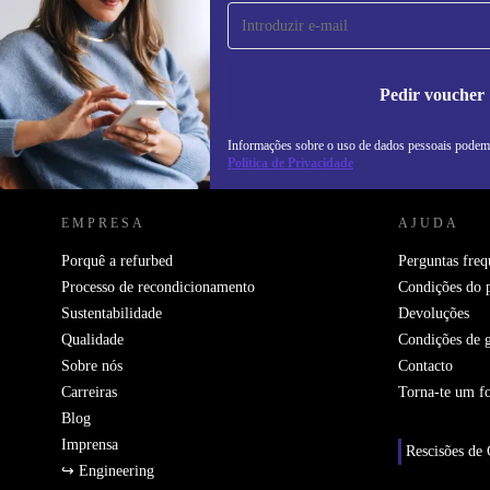
primeira vez e poupa 15€!
Não percas mais nenhuma oferta.
In
na
Pedir voucher
Informações sobre o uso de dados pessoais podem
REFURBED PORTUGAL - RETHINK NEW.
Política de Privacidade
EMPRESA
AJUDA
Porquê a refurbed
Perguntas freq
Processo de recondicionamento
Condições do 
Sustentabilidade
Devoluções
Qualidade
Condições de g
Sobre nós
Contacto
Carreiras
Torna-te um f
Blog
Imprensa
Rescisões de 
↪ Engineering