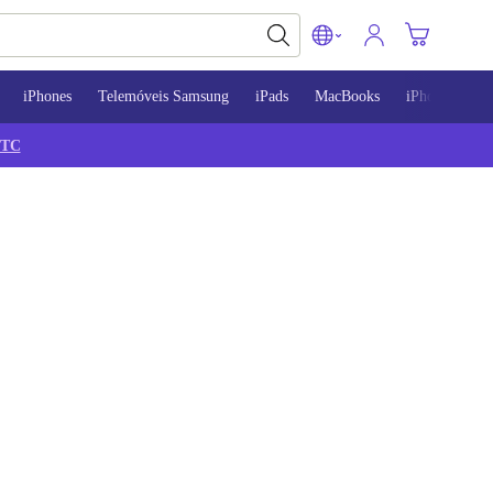
iPhones
Telemóveis Samsung
iPads
MacBooks
iPhone 13
TC