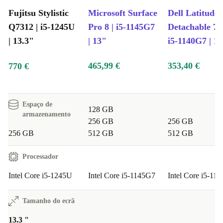
Fujitsu Stylistic
Microsoft Surface
Dell Latitude
Q7312 | i5-1245U
Pro 8 | i5-1145G7
Detachable 73
| 13.3"
| 13"
i5-1140G7 | 1
465,99 €
353,40 €
770 €
Espaço de
128 GB
armazenamento
256 GB
256 GB
256 GB
512 GB
512 GB
Processador
Intel Core i5-1245U
Intel Core i5-1145G7
Intel Core i5-11
Tamanho do ecrã
13.3 "