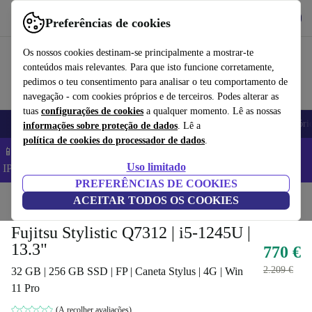
Obtenha o App
Baixar
Preferências de cookies
Use o refurbed de forma rápida e fácil
Os nossos cookies destinam-se principalmente a mostrar-te
conteúdos mais relevantes. Para que isto funcione corretamente,
pedimos o teu consentimento para analisar o teu comportamento de
navegação - com cookies próprios e de terceiros. Podes alterar as
tuas
configurações de cookies
a qualquer momento. Lê as nossas
Telemóveis
Computadores Portáteis
Tablets
Smartwatches
Acessóri
informações sobre proteção de dados
. Lê a
política de cookies do processador de dados
.
📱 Poupa 5% EXTRA em todos os iPhones – Código:
Uso limitado
IPHONEDEAL –
TC
PREFERÊNCIAS DE COOKIES
Início
Produtos
ACEITAR TODOS OS COOKIES
Computadores portáteis
Convertíveis 2 em 1
Fujitsu Stylistic Q7312 | i5-1245U |
13.3"
770 €
2.209 €
32 GB | 256 GB SSD | FP | Caneta Stylus | 4G | Win
11 Pro
(A recolher avaliações)