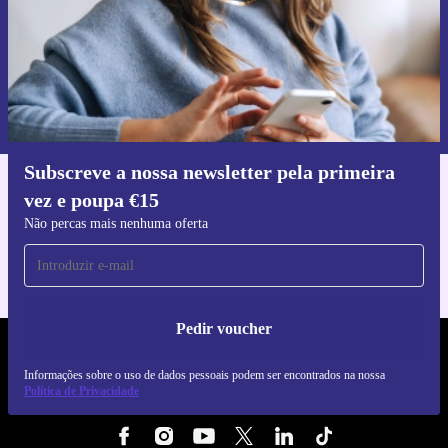
Pedir voucher
Informações sobre o uso de dados pessoais podem ser encontrados na
nossa
Política de Privacidade
.
Subscreve a nossa newsletter pela primeira
vez e poupa €15
Faz o download da app refurbed
Para iOS e Android
Não percas mais nenhuma oferta
Pedir voucher
REFURBED PORTUGAL - RETHINK NEW.
Informações sobre o uso de dados pessoais podem ser encontrados na nossa
Política de Privacidade
SEGUE-NOS