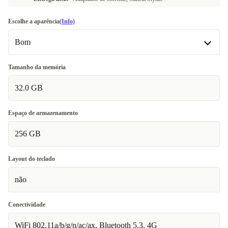
Escolhe a aparência
(Info)
Bom
Bom
Tamanho da memória
32.0 GB
Muito bom
+10 €
Excelente
+30 €
Espaço de armazenamento
256 GB
Layout do teclado
não
Conectividade
WiFi 802.11a/b/g/n/ac/ax, Bluetooth 5.3, 4G