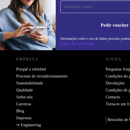
primeira vez e poupa 15€!
Não percas mais nenhuma oferta.
In
na
Pedir voucher
Informações sobre o uso de dados pessoais podem
REFURBED PORTUGAL - RETHINK NEW.
Política de Privacidade
EMPRESA
AJUDA
Porquê a refurbed
Perguntas freq
Processo de recondicionamento
Condições do 
Sustentabilidade
Devoluções
Qualidade
Condições de g
Sobre nós
Contacto
Carreiras
Torna-te um f
Blog
Imprensa
Rescisões de 
↪ Engineering