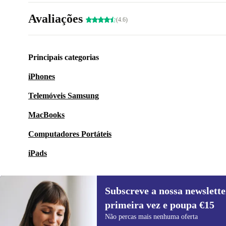
Avaliações
(4.6)
Principais categorias
iPhones
Telemóveis Samsung
MacBooks
Computadores Portáteis
iPads
Subscreve a nossa newslette
primeira vez e poupa €15
Subscreve a nossa newsletter pela
Não percas mais nenhuma oferta