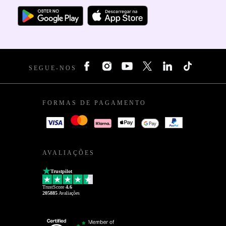
SEGUE-NOS
FORMAS DE PAGAMENTO
AVALIAÇÕES
Trustpilot
TrustScore
4.6
205885
Avaliações