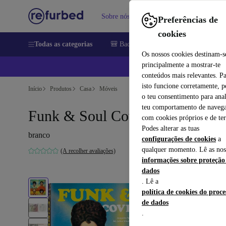
Sobre nós
Vender
Ajuda
Preferências de
cookies
Todas as categorias
🎒 Back to school
Telemóveis
Comp
Os nossos cookies destinam-s
principalmente a mostrar-te
📱
conteúdos mais relevantes. P
isto funcione corretamente, 
Início
Produtos
Casa
Móveis
o teu consentimento para anal
teu comportamento de navega
Funk & Soul Covers
com cookies próprios e de ter
Podes alterar as tuas
branco
configurações de cookies
a
qualquer momento. Lê as nos
(A recolher avaliações)
informações sobre proteção
dados
. Lê a
política de cookies do proc
de dados
.