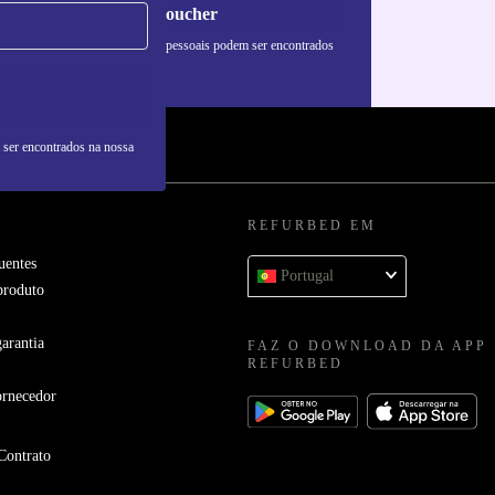
Pedir voucher
formações sobre o uso de dados pessoais podem ser encontrados
 nossa
Política de Privacidade
.
 ser encontrados na nossa
REFURBED EM
uentes
Portugal
produto
arantia
FAZ O DOWNLOAD DA APP
REFURBED
ornecedor
Contrato