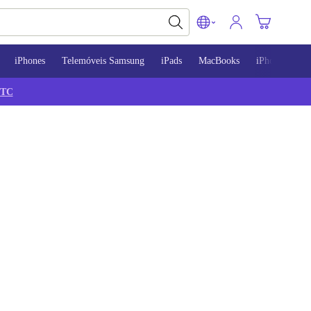
iPhones
Telemóveis Samsung
iPads
MacBooks
iPhone 13
TC