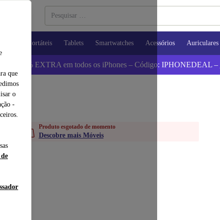
utadores Portáteis
Tablets
Smartwatches
Acessórios
Auriculares
e
 Poupa 5% EXTRA em todos os iPhones – Código: IPHONEDEAL –
ara que
pedimos
isar o
ção -
ceiros.
Produto esgotado de momento
Descobre mais Móveis
sas
 de
essador