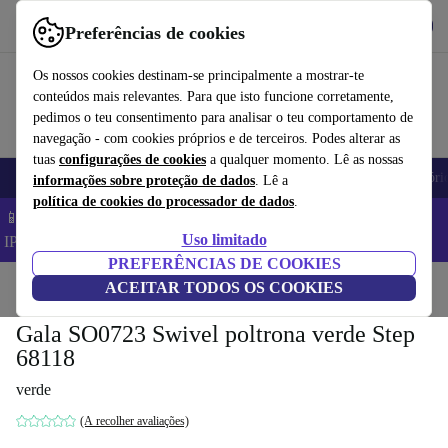
Obtenha o App
Baixar
Preferências de cookies
Use o refurbed de forma rápida e fácil
Os nossos cookies destinam-se principalmente a mostrar-te
conteúdos mais relevantes. Para que isto funcione corretamente,
pedimos o teu consentimento para analisar o teu comportamento de
navegação - com cookies próprios e de terceiros. Podes alterar as
tuas
configurações de cookies
a qualquer momento. Lê as nossas
Telemóveis
Computadores Portáteis
Tablets
Smartwatches
Acessóri
informações sobre proteção de dados
. Lê a
política de cookies do processador de dados
.
📱 Poupa 5% EXTRA em todos os iPhones – Código:
Uso limitado
IPHONEDEAL –
TC
PREFERÊNCIAS DE COOKIES
Início
Produtos
ACEITAR TODOS OS COOKIES
Casa
Móveis
Gala SO0723 Swivel poltrona verde Step
68118
verde
(A recolher avaliações)