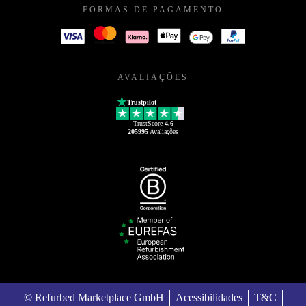
FORMAS DE PAGAMENTO
AVALIAÇÕES
Trustpilot
TrustScore
4.6
205995
Avaliações
© Refurbed Marketplace GmbH
Acessibilidades
T&C