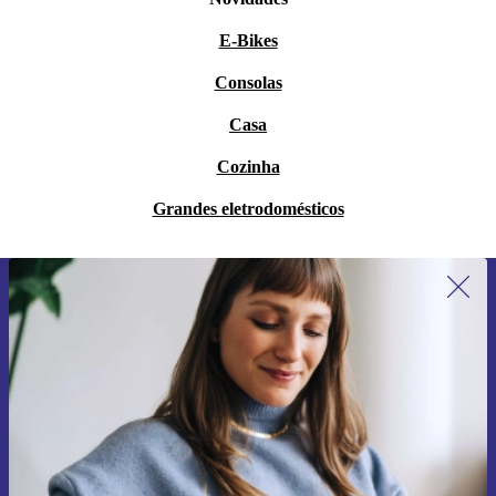
E-Bikes
Consolas
Casa
Cozinha
Grandes eletrodomésticos
Subscreve a nossa newsletter pela
primeira vez e poupa 15€!
Não percas mais nenhuma oferta.
Pedir voucher