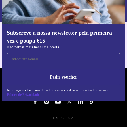
Informações sobre o uso de dados pessoais podem ser encontrados na
nossa
Política de Privacidade
.
Subscreve a nossa newsletter pela primeira
Faz o download da app refurbed
vez e poupa €15
Para iOS e Android
Não percas mais nenhuma oferta
Pedir voucher
REFURBED PORTUGAL - RETHINK NEW.
Informações sobre o uso de dados pessoais podem ser encontrados na nossa
SEGUE-NOS
Política de Privacidade
EMPRESA