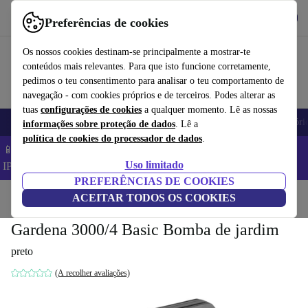
Obtenha o App
Baixar
Preferências de cookies
Use o refurbed de forma rápida e fácil
Os nossos cookies destinam-se principalmente a mostrar-te
conteúdos mais relevantes. Para que isto funcione corretamente,
pedimos o teu consentimento para analisar o teu comportamento de
navegação - com cookies próprios e de terceiros. Podes alterar as
tuas
configurações de cookies
a qualquer momento. Lê as nossas
Telemóveis
Computadores Portáteis
Tablets
Smartwatches
Acessóri
informações sobre proteção de dados
. Lê a
política de cookies do processador de dados
.
📱 Poupa 5% EXTRA em todos os iPhones – Código:
Uso limitado
IPHONEDEAL –
TC
PREFERÊNCIAS DE COOKIES
Início
Produtos
ACEITAR TODOS OS COOKIES
Jardim
Ferramentas de jardim
Gardena 3000/4 Basic Bomba de jardim
preto
(A recolher avaliações)